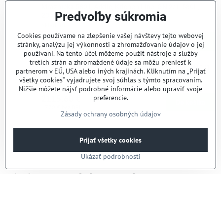
Mraznička 580 l, Arktic, Kitchen Line, GN 2/1, 580L,
Predvoľby súkromia
230V/550W, 685x800x(H)2100mm
Skladom
Cookies používame na zlepšenie vašej návštevy tejto webovej
1463,70 €
Do košíka
stránky, analýzu jej výkonnosti a zhromažďovanie údajov o jej
1190 €
bez DPH
používaní. Na tento účel môžeme použiť nástroje a služby
tretích strán a zhromaždené údaje sa môžu preniesť k
Mraziaci pult, 3x dvere, 420L, Arktic, Profi Line, GN 1/1,
partnerom v EÚ, USA alebo iných krajinách. Kliknutím na „Prijať
420L, 230V/600W, 1796x700x(H)879mm
všetky cookies“ vyjadrujete svoj súhlas s týmto spracovaním.
Skladom
Nižšie môžete nájsť podrobné informácie alebo upraviť svoje
2115,60 €
preferencie.
Do košíka
1720 €
bez DPH
Zásady ochrany osobných údajov
Nie sú žiadne ďalšie produkty.
Prijať všetky cookies
1
2
Ukázať podrobnosti
Vitajte na stránke SK Glass!
Zlepšite svoju kuchyňu s produktmi od SK Glass!
Hľadáte profesionálne kuchynské potreby a spotrebiče pre vašu