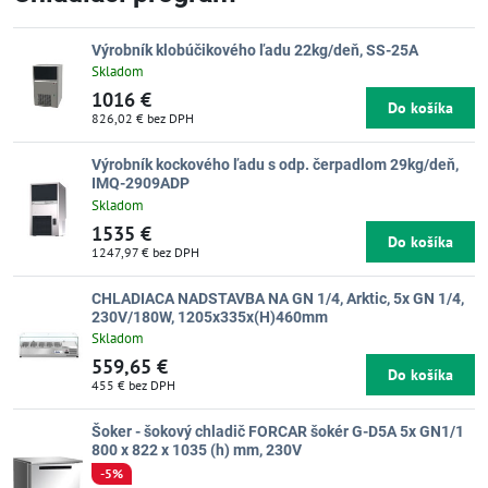
Výrobník klobúčikového ľadu 22kg/deň, SS-25A
Skladom
1016 €
Do košíka
826,02 €
bez DPH
Výrobník kockového ľadu s odp. čerpadlom 29kg/deň,
IMQ-2909ADP
Skladom
1535 €
Do košíka
1247,97 €
bez DPH
CHLADIACA NADSTAVBA NA GN 1/4, Arktic, 5x GN 1/4,
230V/180W, 1205x335x(H)460mm
Skladom
559,65 €
Do košíka
455 €
bez DPH
Šoker - šokový chladič FORCAR šokér G-D5A 5x GN1/1
800 x 822 x 1035 (h) mm, 230V
-5%