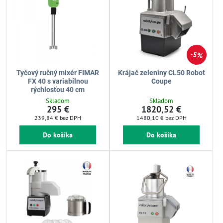
5%
Tyčový ručný mixér FIMAR
Krájač zeleniny CL50 Robot
FX 40 s variabilnou
Coupe
rýchlosťou 40 cm
Skladom
Skladom
295 €
1820,52 €
239,84 €
bez DPH
1480,10 €
bez DPH
Do košíka
Do košíka