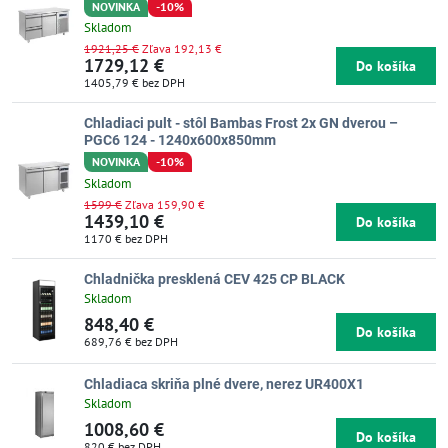
NOVINKA
-10%
Skladom
1921,25 €
Zľava 192,13 €
1729,12 €
Do košíka
1405,79 €
bez DPH
Chladiaci pult - stôl Bambas Frost 2x GN dverou –
PGC6 124 - 1240x600x850mm
NOVINKA
-10%
Skladom
1599 €
Zľava 159,90 €
1439,10 €
Do košíka
1170 €
bez DPH
Chladnička presklená CEV 425 CP BLACK
Skladom
848,40 €
Do košíka
689,76 €
bez DPH
Chladiaca skriňa plné dvere, nerez UR400X1
Skladom
1008,60 €
Do košíka
820 €
bez DPH