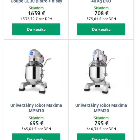
Coupe CL30 Bistro + disky
40 kg EKO
Skladom
Skladom
1639 €
708 €
1332,52 €
bez DPH
575,61 €
bez DPH
Do košíka
Do košíka
Univerzálny robot Maxima
Univerzálny robot Maxima
MPM10
MPM20
Skladom
Skladom
695 €
795 €
565,04 €
bez DPH
646,34 €
bez DPH
Do košíka
Do košíka