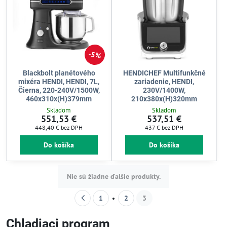
5%
Blackbolt planétového
HENDICHEF Multifunkčné
mixéra HENDI, HENDI, 7L,
zariadenie, HENDI,
Čierna, 220-240V/1500W,
230V/1400W,
460x310x(H)379mm
210x380x(H)320mm
Skladom
Skladom
551,53 €
537,51 €
448,40 €
bez DPH
437 €
bez DPH
Do košíka
Do košíka
Nie sú žiadne ďalšie produkty.
1
2
3
Chladiaci program