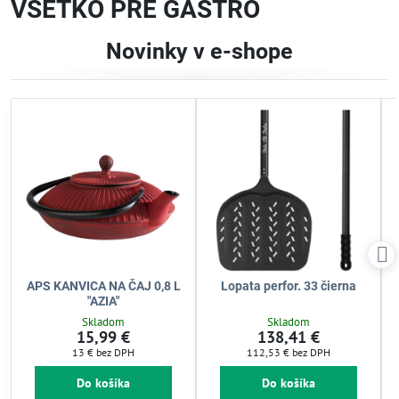
VŠETKO PRE GASTRO
Novinky v e-shope
APS KANVICA NA ČAJ 0,8 L
Lopata perfor. 33 čierna
"AZIA"
Skladom
Skladom
15,99 €
138,41 €
13 €
bez DPH
112,53 €
bez DPH
Do košíka
Do košíka