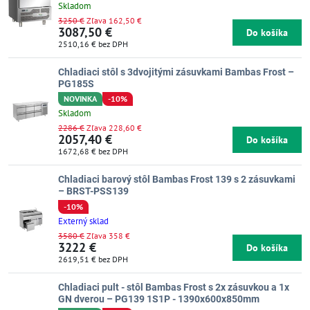
Skladom
3250 €
Zľava 162,50 €
3087,50 €
Do košíka
2510,16 €
bez DPH
Chladiaci stôl s 3dvojitými zásuvkami Bambas Frost –
PG185S
NOVINKA
-10%
Skladom
2286 €
Zľava 228,60 €
2057,40 €
Do košíka
1672,68 €
bez DPH
Chladiaci barový stôl Bambas Frost 139 s 2 zásuvkami
– BRST-PSS139
-10%
Externý sklad
3580 €
Zľava 358 €
3222 €
Do košíka
2619,51 €
bez DPH
Chladiaci pult - stôl Bambas Frost s 2x zásuvkou a 1x
GN dverou – PG139 1S1P - 1390x600x850mm