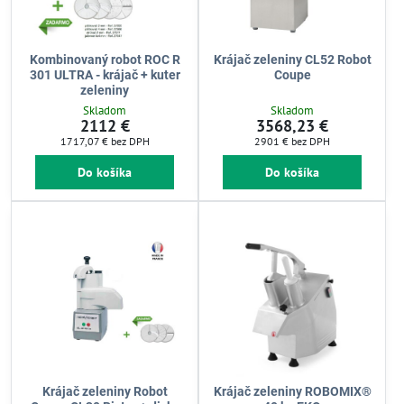
Kombinovaný robot ROC R
Krájač zeleniny CL52 Robot
301 ULTRA - krájač + kuter
Coupe
zeleniny
Skladom
Skladom
2112 €
3568,23 €
1717,07 €
bez DPH
2901 €
bez DPH
Do košíka
Do košíka
Krájač zeleniny Robot
Krájač zeleniny ROBOMIX®