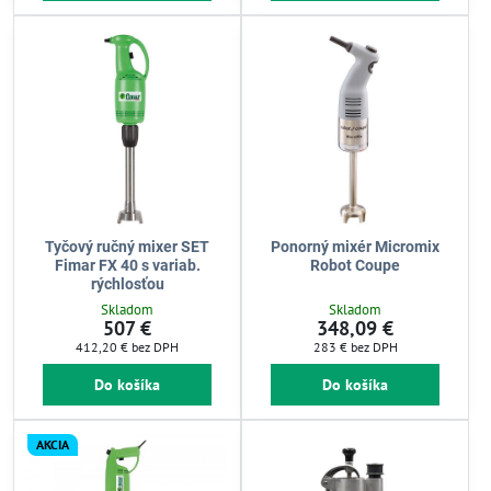
Tyčový ručný mixer SET
Ponorný mixér Micromix
Fimar FX 40 s variab.
Robot Coupe
rýchlosťou
Skladom
Skladom
507 €
348,09 €
412,20 €
bez DPH
283 €
bez DPH
Do košíka
Do košíka
AKCIA