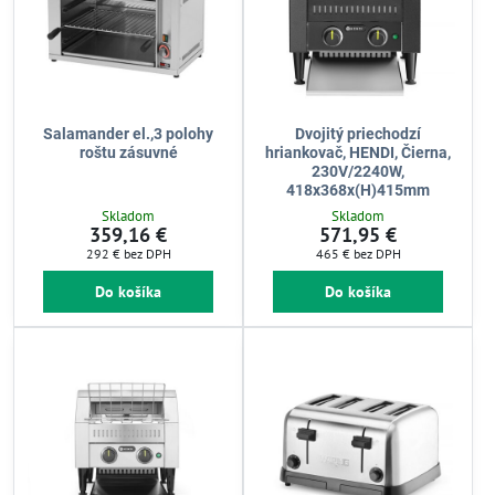
Salamander el.,3 polohy
Dvojitý priechodzí
roštu zásuvné
hriankovač, HENDI, Čierna,
230V/2240W,
418x368x(H)415mm
Skladom
Skladom
359,16 €
571,95 €
292 €
bez DPH
465 €
bez DPH
Do košíka
Do košíka