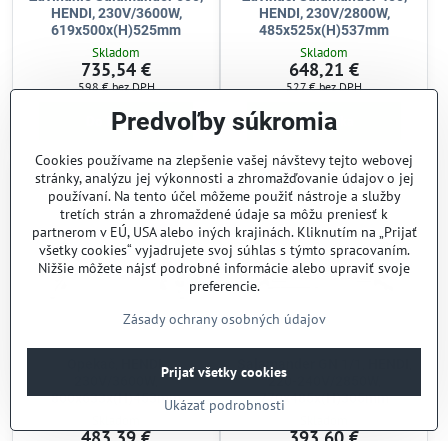
HENDI, 230V/3600W,
HENDI, 230V/2800W,
619x500x(H)525mm
485x525x(H)537mm
Skladom
Skladom
735,54 €
648,21 €
598 €
bez DPH
527 €
bez DPH
Predvoľby súkromia
Do košíka
Do košíka
Cookies používame na zlepšenie vašej návštevy tejto webovej
stránky, analýzu jej výkonnosti a zhromažďovanie údajov o jej
používaní. Na tento účel môžeme použiť nástroje a služby
tretích strán a zhromaždené údaje sa môžu preniesť k
partnerom v EÚ, USA alebo iných krajinách. Kliknutím na „Prijať
všetky cookies“ vyjadrujete svoj súhlas s týmto spracovaním.
Nižšie môžete nájsť podrobné informácie alebo upraviť svoje
preferencie.
Zásady ochrany osobných údajov
Opekač, HENDI,
Salamander GN 1/1, HENDI,
Prijať všetky cookies
230V/3600W,
220-240V/2850W,
800x633x(H)453mm
770x485x(H)305mm
Ukázať podrobnosti
Skladom
Skladom
483,39 €
393,60 €