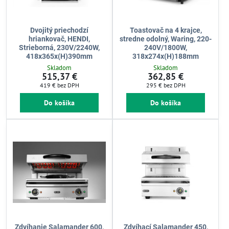
Dvojitý priechodzí
Toastovač na 4 krajce,
hriankovač, HENDI,
stredne odolný, Waring, 220-
Strieborná, 230V/2240W,
240V/1800W,
418x365x(H)390mm
318x274x(H)188mm
Skladom
Skladom
515,37 €
362,85 €
419 €
bez DPH
295 €
bez DPH
Do košíka
Do košíka
Zdvíhanie Salamander 600,
Zdvíhací Salamander 450,