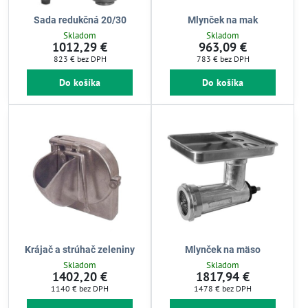
Sada redukčná 20/30
Mlynček na mak
Skladom
Skladom
1012,29 €
963,09 €
823 €
bez DPH
783 €
bez DPH
Do košíka
Do košíka
Krájač a strúhač zeleniny
Mlynček na mäso
Skladom
Skladom
1402,20 €
1817,94 €
1140 €
bez DPH
1478 €
bez DPH