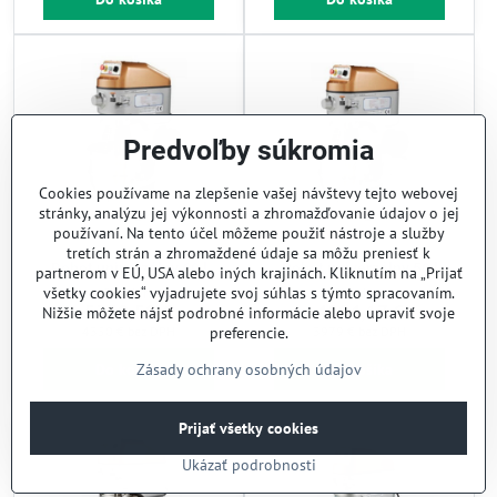
Predvoľby súkromia
Cookies používame na zlepšenie vašej návštevy tejto webovej
stránky, analýzu jej výkonnosti a zhromažďovanie údajov o jej
používaní. Na tento účel môžeme použiť nástroje a služby
tretích strán a zhromaždené údaje sa môžu preniesť k
Robot univerzálny 60 l
Robot univerzálny 50 l
partnerom v EÚ, USA alebo iných krajinách. Kliknutím na „Prijať
všetky cookies“ vyjadrujete svoj súhlas s týmto spracovaním.
Skladom
Skladom
5350,50 €
4894,17 €
Nižšie môžete nájsť podrobné informácie alebo upraviť svoje
preferencie.
4350 €
bez DPH
3979 €
bez DPH
Zásady ochrany osobných údajov
Do košíka
Do košíka
Prijať všetky cookies
Ukázať podrobnosti