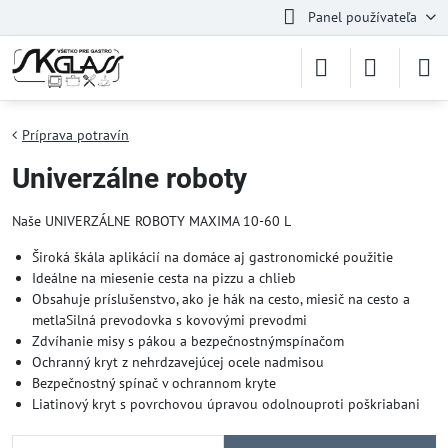
Panel používateľa
Príprava potravín
Univerzálne roboty
Naše UNIVERZÁLNE ROBOTY MAXIMA 10-60 L
Široká škála aplikácií na domáce aj gastronomické použitie
Ideálne na miesenie cesta na pizzu a chlieb
Obsahuje príslušenstvo, ako je hák na cesto, miesič na cesto a
metlaSilná prevodovka s kovovými prevodmi
Zdvíhanie misy s pákou a bezpečnostnýmspínačom
Ochranný kryt z nehrdzavejúcej ocele nadmisou
Bezpečnostný spínač v ochrannom kryte
Liatinový kryt s povrchovou úpravou odolnouproti poškriabani