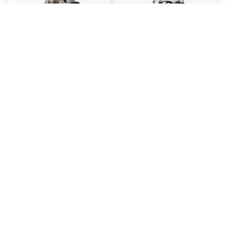
Robot univerzálny 40 l
Robot univerzálny 30 l
Skladom
Skladom
4637,10 €
3428,01 €
3770 €
bez DPH
2787 €
bez DPH
Do košíka
Do košíka