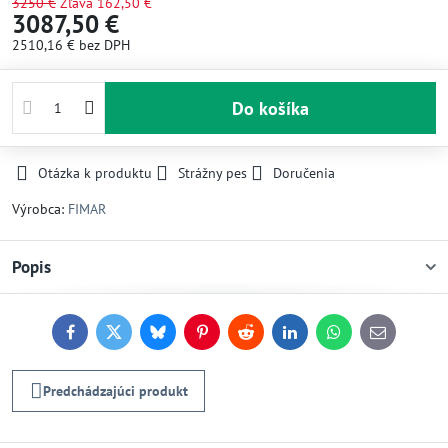
3250 €
Zľava
162,50 €
3087,50 €
2510,16 €
bez DPH
Do košíka
Otázka k produktu
Strážny pes
Doručenia
Výrobca:
FIMAR
Popis
Facebook
Twitter
Bluesky
Pinterest
Reddit
LinkedIn
WhatsApp
E-
mail
Predchádzajúci produkt