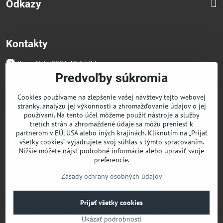
Odkazy
Kontakty
Kancelária 0903 49 67 27
Faktúry/Reklamácia 0914 27 44 27
Predvoľby súkromia
Email skglass@skglass.sk
Projekty gastro@skglass.sk
Cookies používame na zlepšenie vašej návštevy tejto webovej
Osobný Odber Bratislavská 919/4 Dunajská Streda
stránky, analýzu jej výkonnosti a zhromažďovanie údajov o jej
používaní. Na tento účel môžeme použiť nástroje a služby
tretích strán a zhromaždené údaje sa môžu preniesť k
partnerom v EÚ, USA alebo iných krajinách. Kliknutím na „Prijať
všetky cookies“ vyjadrujete svoj súhlas s týmto spracovaním.
Nižšie môžete nájsť podrobné informácie alebo upraviť svoje
preferencie.
Zásady ochrany osobných údajov
©
2026
Copyright
Prijať všetky cookies
Predvoľby súkromia
Zásady ochrany osobných údajov
Ukázať podrobnosti