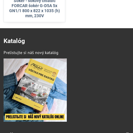
Šoker - šokový chladič
FORCAR šokér G-D5A 5x
GN1/1 800 x 822 x 1035 (h)
mm, 230V
Katalóg
Prelistujte si náš nový katalóg