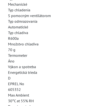
Mechanické
Typ chladenia
S pomocným ventilátorom
Typ odmrazovania
Automatické
Typ chladiva
R600a
Množstvo chladiva
70 g
Termometer
Áno
Výkon a spotreba
Energetická trieda
D
EPREL No
605352
Max Ambient
30°C at 55% RH