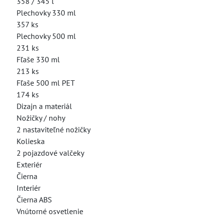
358 / 345 l
Plechovky 330 ml
357 ks
Plechovky 500 ml
231 ks
Fľaše 330 ml
213 ks
Fľaše 500 ml PET
174 ks
Dizajn a materiál
Nožičky / nohy
2 nastaviteľné nožičky
Kolieska
2 pojazdové valčeky
Exteriér
Čierna
Interiér
Čierna ABS
Vnútorné osvetlenie