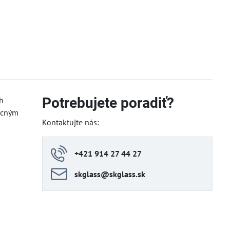
Potrebujete poradiť?
h
mocným
Kontaktujte nás:
+421 914 27 44 27
skglass​@skglass​.sk