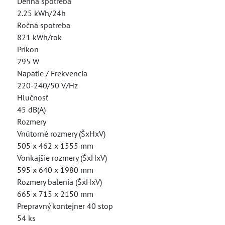
Denná spotreba
2.25 kWh/24h
Ročná spotreba
821 kWh/rok
Príkon
295 W
Napätie / Frekvencia
220-240/50 V/Hz
Hlučnosť
45 dB(A)
Rozmery
Vnútorné rozmery (ŠxHxV)
505 x 462 x 1555 mm
Vonkajšie rozmery (ŠxHxV)
595 x 640 x 1980 mm
Rozmery balenia (ŠxHxV)
665 x 715 x 2150 mm
Prepravný kontejner 40 stop
54 ks