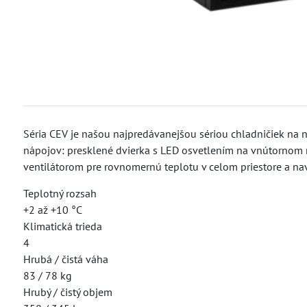
Séria CEV je našou najpredávanejšou sériou chladničiek na n
nápojov: presklené dvierka s LED osvetlením na vnútornom rá
ventilátorom pre rovnomernú teplotu v celom priestore a nav
Teplotný rozsah
+2 až +10 °C
Klimatická trieda
4
Hrubá / čistá váha
83 / 78 kg
Hrubý / čistý objem