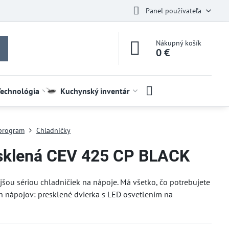
Panel používateľa
Nákupný košík
0 €
Technológia
Kuchynský inventár
 program
Chladničky
esklená CEV 425 CP BLACK
šou sériou chladničiek na nápoje. Má všetko, čo potrebujete
h nápojov: presklené dvierka s LED osvetlením na