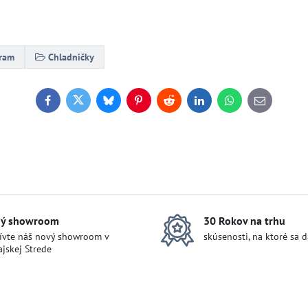
gram
Chladničky
Facebook
Twitter
Bluesky
Pinterest
Reddit
LinkedIn
WhatsApp
E-
mail
ý showroom
30 Rokov na trhu
ívte náš nový showroom v
skúsenosti, na ktoré sa 
jskej Strede