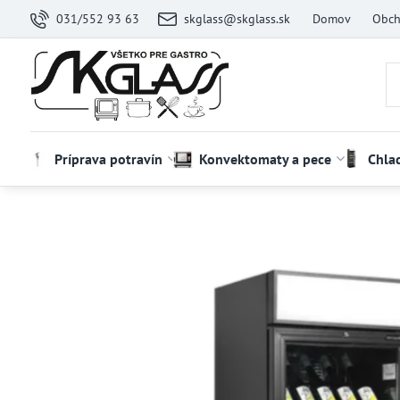
031/552 93 63
skglass@skglass.sk
Domov
Obch
Príprava potravín
Konvektomaty a pece
Chla