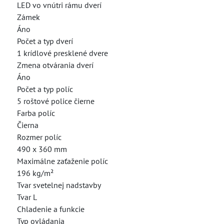
LED vo vnútri rámu dverí
Zámek
Áno
Počet a typ dverí
1 krídlové presklené dvere
Zmena otvárania dverí
Áno
Počet a typ políc
5 roštové police čierne
Farba políc
Čierna
Rozmer políc
490 x 360 mm
Maximálne zaťaženie políc
196 kg/m²
Tvar svetelnej nadstavby
Tvar L
Chladenie a funkcie
Typ ovládania