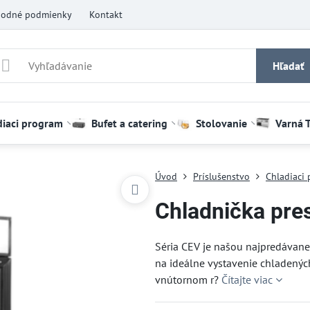
odné podmienky
Kontakt
Hľadať
diaci program
Bufet a catering
Stolovanie
Varná 
Úvod
Príslušenstvo
Chladiaci
Chladnička pr
Séria CEV je našou najpredávanej
na ideálne vystavenie chladenýc
vnútornom r?
Čítajte viac