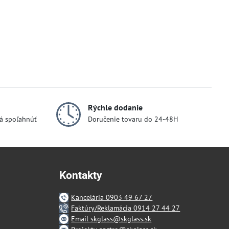
Rýchle dodanie
dá spoľahnúť
Doručenie tovaru do 24-48H
Kontakty
Kancelária 0903 49 67 27
Faktúry/Reklamácia 0914 27 44 27
Email skglass@skglass.sk