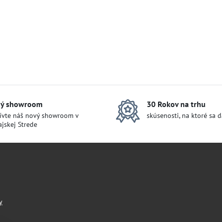
ý showroom
30 Rokov na trhu
ívte náš nový showroom v
skúsenosti, na ktoré sa 
jskej Strede
y