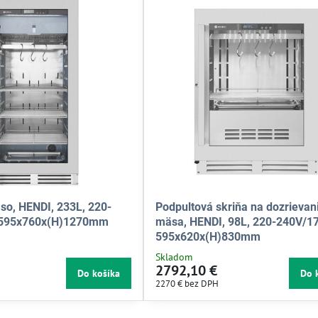
äso, HENDI, 233L, 220-
Podpultová skriňa na dozrievan
 595x760x(H)1270mm
mäsa, HENDI, 98L, 220-240V/1
595x620x(H)830mm
Skladom
2792,10 €
Do košíka
Do 
2270 €
bez DPH