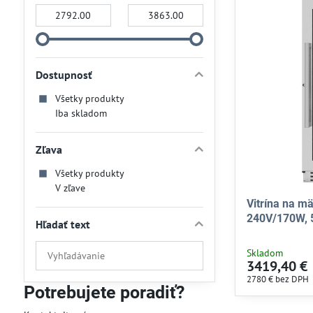
Od:
Do:
Dostupnosť
Všetky produkty
Iba skladom
Zľava
Všetky produkty
V zľave
Vitrína na m
240V/170W,
Hľadať text
Prehľadať
Skladom
3419,40 €
výsledky
2780 €
bez DPH
filtra
Potrebujete poradiť?
fulltextom