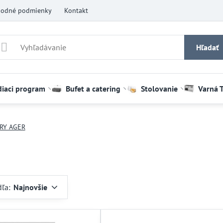
odné podmienky
Kontakt
Hľadať
diaci program
Bufet a catering
Stolovanie
Varná 
DRY AGER
dľa:
Najnovšie