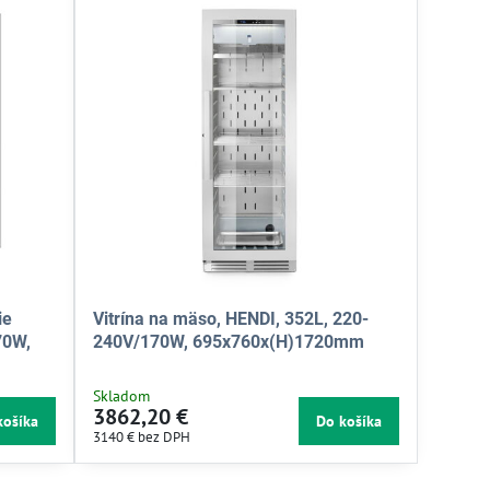
ie
Vitrína na mäso, HENDI, 352L, 220-
70W,
240V/170W, 695x760x(H)1720mm
Skladom
3862,20 €
košíka
Do košíka
3140 €
bez DPH