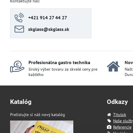
Kontaktujte nás:
+421 914 27 44 27
skglass​@skglass​.sk
Profesionálna gastro technika
Nov
široký výber tovaru za skvelé ceny pre
Našt
každého
Duna
Katalóg
Odkazy
Prelistujte si náš nový katalóg
Titulok
Naše služb
Referencie