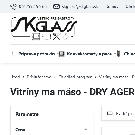
031/552 93 63
skglass@skglass.sk
Domov
Obch
Príprava potravín
Konvektomaty a pece
Chla
Úvod
Príslušenstvo
Chladiaci program
Vitríny ma mäso - 
Vitríny ma mäso - DRY AGER
Radiť po
Parametre
Cena