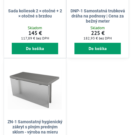
Sada koliesok 2 × otočné + 2
DNP-1 Samostatná trubková
× otočné s brzdou
dráha na podnosy | Cena za
bežný meter
Skladom
Skladom
145 €
225 €
117,89 €
bez DPH
182,93 €
bez DPH
Do košíka
Do košíka
ZN-1 Samostatný hygienický
zákryt s plným predným
sklom - výroba na mieru