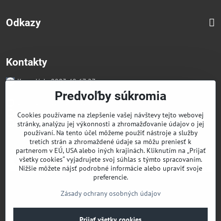
Odkazy
Kontakty
Kancelária 0903 49 67 27
Faktúry/Reklamácia 0914 27 44 27
Predvoľby súkromia
Email skglass@skglass.sk
Projekty gastro@skglass.sk
Cookies používame na zlepšenie vašej návštevy tejto webovej
Osobný Odber Bratislavská 919/4 Dunajská Streda
stránky, analýzu jej výkonnosti a zhromažďovanie údajov o jej
používaní. Na tento účel môžeme použiť nástroje a služby
tretích strán a zhromaždené údaje sa môžu preniesť k
partnerom v EÚ, USA alebo iných krajinách. Kliknutím na „Prijať
všetky cookies“ vyjadrujete svoj súhlas s týmto spracovaním.
Nižšie môžete nájsť podrobné informácie alebo upraviť svoje
preferencie.
Zásady ochrany osobných údajov
Prijať všetky cookies
©
2026
Copyright