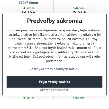
350x710mm
Skladom
Skladom
39,36 €
29,52 €
32 €
bez DPH
24 €
bez DPH
Predvoľby súkromia
Do košíka
Do košíka
Cookies používame na zlepšenie vašej návštevy tejto webovej
stránky, analýzu jej výkonnosti a zhromažďovanie údajov o jej
používaní. Na tento účel môžeme použiť nástroje a služby
tretích strán a zhromaždené údaje sa môžu preniesť k
partnerom v EÚ, USA alebo iných krajinách. Kliknutím na „Prijať
všetky cookies“ vyjadrujete svoj súhlas s týmto spracovaním.
Nižšie môžete nájsť podrobné informácie alebo upraviť svoje
preferencie.
Zásady ochrany osobných údajov
Prijať všetky cookies
Lopata na pizzu s krátkou
Lopata na pizzu s krátkou
rukoväťou, HENDI,
rukoväťou, HENDI,
Ukázať podrobnosti
355x710mm
305x660mm
Skladom
Skladom
21,53 €
20,91 €
17,50 €
bez DPH
17 €
bez DPH