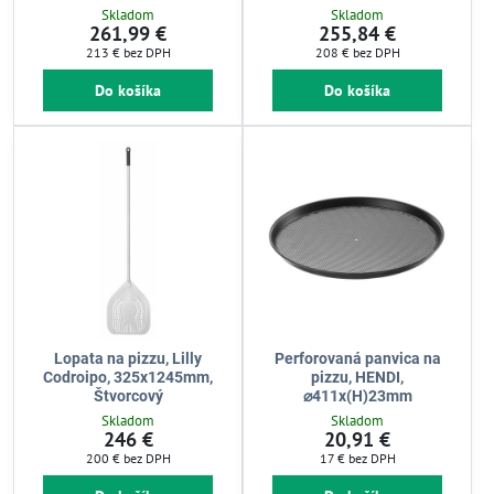
Skladom
Skladom
261,99 €
255,84 €
213 €
bez DPH
208 €
bez DPH
Do košíka
Do košíka
Lopata na pizzu, Lilly
Perforovaná panvica na
Codroipo, 325x1245mm,
pizzu, HENDI,
Štvorcový
⌀411x(H)23mm
Skladom
Skladom
246 €
20,91 €
200 €
bez DPH
17 €
bez DPH