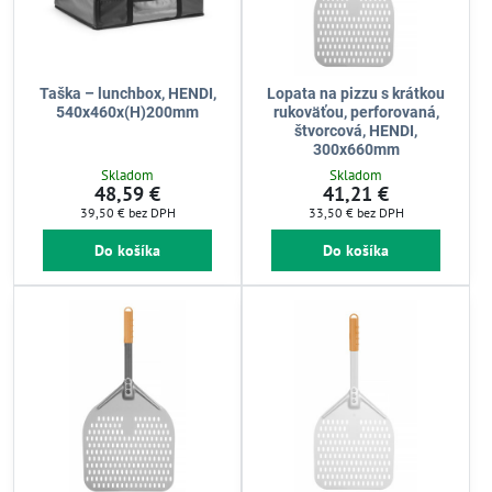
Taška – lunchbox, HENDI,
Lopata na pizzu s krátkou
540x460x(H)200mm
rukoväťou, perforovaná,
štvorcová, HENDI,
300x660mm
Skladom
Skladom
48,59 €
41,21 €
39,50 €
bez DPH
33,50 €
bez DPH
Do košíka
Do košíka