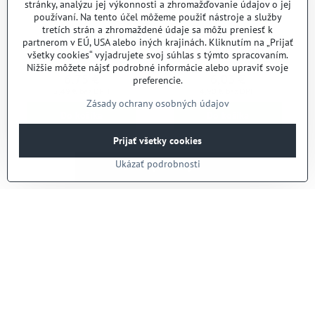
stránky, analýzu jej výkonnosti a zhromažďovanie údajov o jej
používaní. Na tento účel môžeme použiť nástroje a služby
tretích strán a zhromaždené údaje sa môžu preniesť k
partnerom v EÚ, USA alebo iných krajinách. Kliknutím na „Prijať
Rámik univerzál
Rámik univerzál
všetky cookies“ vyjadrujete svoj súhlas s týmto spracovaním.
Nižšie môžete nájsť podrobné informácie alebo upraviť svoje
Skladom
Skladom
6,75 €
6,03 €
preferencie.
5,49 €
bez DPH
4,90 €
bez DPH
Zásady ochrany osobných údajov
Do košíka
Do košíka
Prijať všetky cookies
Ukázať podrobnosti
Ďalšie produkty
1
2
3
6
Potrebujete poradiť?
Kontaktujte nás:
+421 914 27 44 27