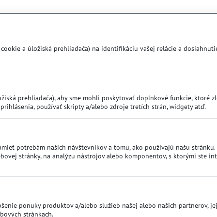
okie a úložiská prehliadača) na identifikáciu vašej relácie a dosiahnutie
iská prehliadača), aby sme mohli poskytovať doplnkové funkcie, ktoré zlep
prihlásenia, používať skripty a/alebo zdroje tretích strán, widgety atď.
mieť potrebám našich návštevníkov a tomu, ako používajú našu stránku. M
vej stránky, na analýzu nástrojov alebo komponentov, s ktorými ste inte
šenie ponuky produktov a/alebo služieb našej alebo našich partnerov, jej
ebových stránkach.