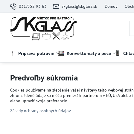
031/552 93 63
skglass@skglass.sk
Domov
Obch
Príprava potravín
Konvektomaty a pece
Chla
Predvoľby súkromia
Cookies používame na zlepšenie vašej návštevy tejto webovej stránk
zhromaždené údaje sa môžu preniesť k partnerom v EÚ, USA alebo iný
alebo upraviť svoje preferencie.
Zásady ochrany osobných údajov