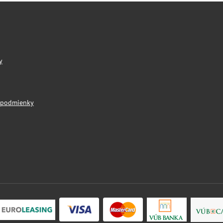
y
 podmienky