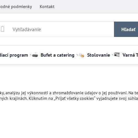
odné podmienky
Kontakt
Hľadať
diaci program
Bufet a catering
Stolovanie
Varná 
y, analýzu jej výkonnosti a zhromažďovanie údajov o jej používaní. Na te
ch krajinách. Kliknutím na „Prijať všetky cookies“ vyjadrujete svoj súhl