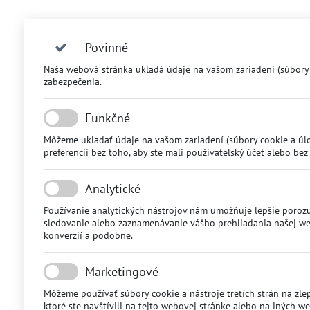
Povinné
Naša webová stránka ukladá údaje na vašom zariadení (súbory co
zabezpečenia.
Funkčné
Môžeme ukladať údaje na vašom zariadení (súbory cookie a úlož
preferencií bez toho, aby ste mali používateľský účet alebo bez 
Analytické
Používanie analytických nástrojov nám umožňuje lepšie porozu
sledovanie alebo zaznamenávanie vášho prehliadania našej webo
konverzií a podobne.
Marketingové
Môžeme používať súbory cookie a nástroje tretích strán na zlep
ktoré ste navštívili na tejto webovej stránke alebo na iných w