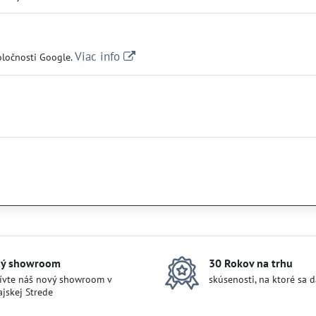
Viac info
oločnosti Google.
ý showroom
30 Rokov na trhu
ívte náš nový showroom v
skúsenosti, na ktoré sa 
jskej Strede