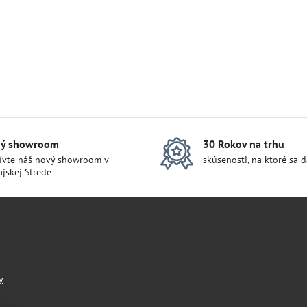
ý showroom
30 Rokov na trhu
ívte náš nový showroom v
skúsenosti, na ktoré sa 
jskej Strede
y