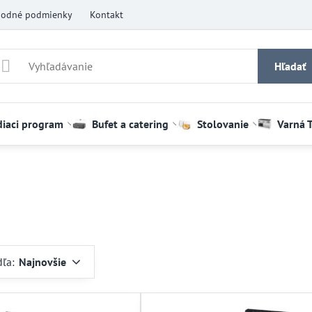
odné podmienky
Kontakt
Hľadať
diaci program
Bufet a catering
Stolovanie
Varná 
dľa:
Najnovšie