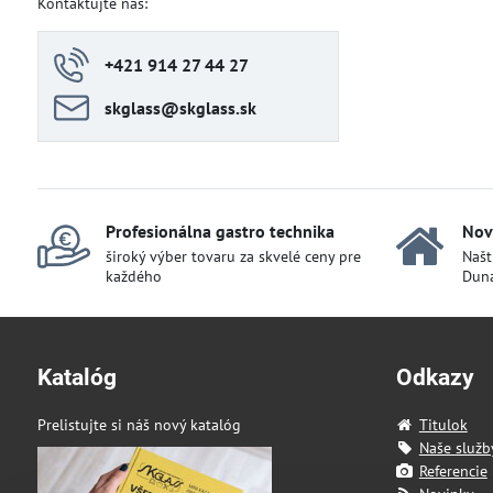
Kontaktujte nás:
+421 914 27 44 27
skglass​@skglass​.sk
Profesionálna gastro technika
Nov
široký výber tovaru za skvelé ceny pre
Našt
každého
Duna
Katalóg
Odkazy
Prelistujte si náš nový katalóg
Titulok
Naše služb
Referencie