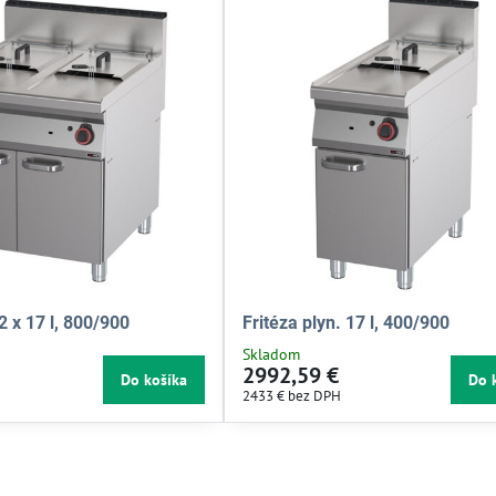
 2 x 17 l, 800/900
Fritéza plyn. 17 l, 400/900
Skladom
2992,59 €
Do košíka
Do 
2433 €
bez DPH