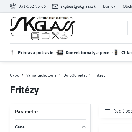
031/552 93 63
skglass@skglass.sk
Domov
Obch
Príprava potravín
Konvektomaty a pece
Chla
Úvod
Varná techológia
Do 500 jedál
Fritézy
Fritézy
Radiť po
Parametre
Cena