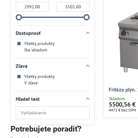
Od:
Do:
Dostupnosť
Všetky produkty
Iba skladom
Zľava
Všetky produkty
V zľave
Fritéza plyn.
Hľadať text
Skladom
5500,56 €
Prehľadať
4472 €
bez DPH
výsledky
filtra
Potrebujete poradiť?
fulltextom