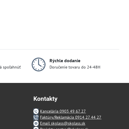
Rýchle dodanie
dá spoľahnúť
Doručenie tovaru do 24-48H
Kontakty
Kancelária 0903 49 67 27
Faktúry/Reklamácia 0914 27 44 27
Email skglass@skglass.sk