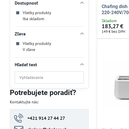
Dostupnosť
Chafing dish
220-240V/7
Všetky produkty
Iba skladom
Skladom
183,27 €
149 €
bez DPH
Zľava
Všetky produkty
V zľave
Hľadať text
Prehľadať
výsledky
filtra
Potrebujete poradiť?
fulltextom
Kontaktujte nás:
+421 914 27 44 27