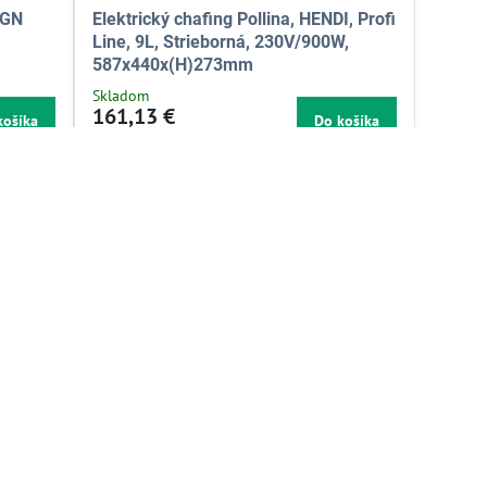
 GN
Elektrický chafing Pollina, HENDI, Profi
Line, 9L, Strieborná, 230V/900W,
587x440x(H)273mm
Skladom
161,13 €
košíka
Do košíka
131 €
bez DPH