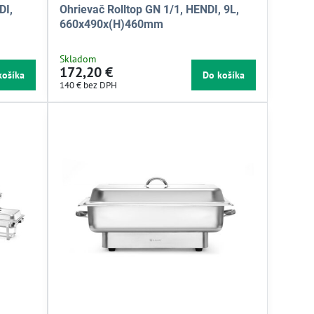
DI,
Ohrievač Rolltop GN 1/1, HENDI, 9L,
660x490x(H)460mm
Skladom
172,20 €
košíka
Do košíka
140 €
bez DPH