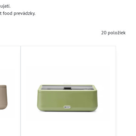
jatí.
t food prevádzky.
20
položiek