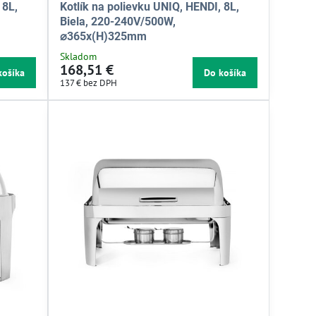
 8L,
Kotlík na polievku UNIQ, HENDI, 8L,
Biela, 220-240V/500W,
⌀365x(H)325mm
Skladom
168,51 €
košíka
Do košíka
137 €
bez DPH