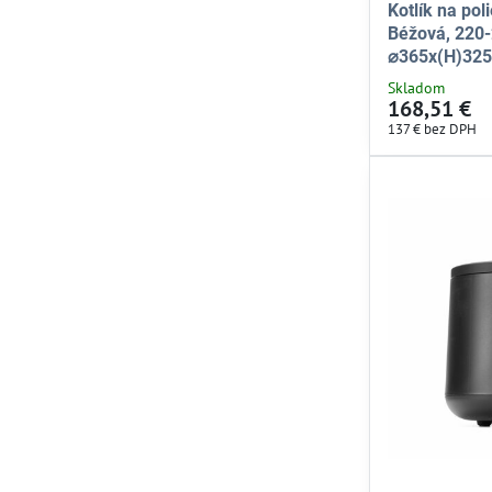
Kotlík na pol
Béžová, 220
⌀365x(H)32
Skladom
168,51 €
137 €
bez DPH