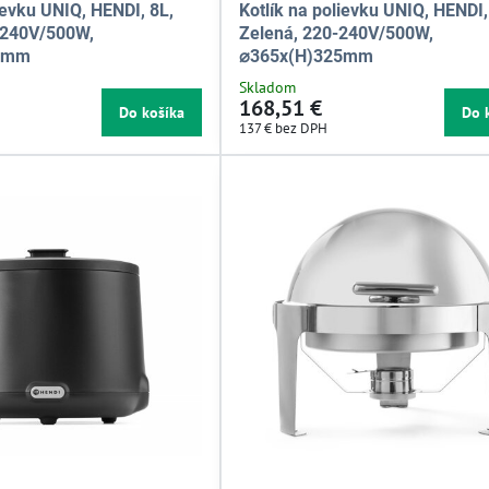
ievku UNIQ, HENDI, 8L,
Kotlík na polievku UNIQ, HENDI,
-240V/500W,
Zelená, 220-240V/500W,
5mm
⌀365x(H)325mm
Skladom
168,51 €
Do košíka
Do 
137 €
bez DPH