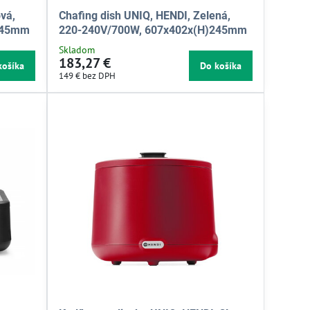
vá,
Chafing dish UNIQ, HENDI, Zelená,
245mm
220-240V/700W, 607x402x(H)245mm
Skladom
183,27 €
košíka
Do košíka
149 €
bez DPH