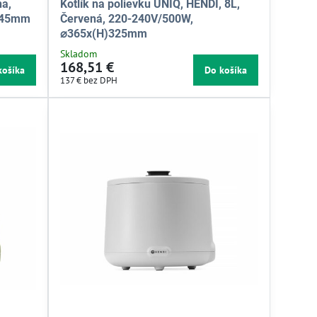
na,
Kotlík na polievku UNIQ, HENDI, 8L,
245mm
Červená, 220-240V/500W,
⌀365x(H)325mm
Skladom
168,51 €
košíka
Do košíka
137 €
bez DPH