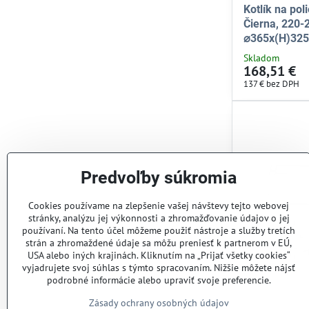
Kotlík na pol
Čierna, 220
⌀365x(H)32
Skladom
168,51 €
137 €
bez DPH
Predvoľby súkromia
Cookies používame na zlepšenie vašej návštevy tejto webovej
stránky, analýzu jej výkonnosti a zhromažďovanie údajov o jej
používaní. Na tento účel môžeme použiť nástroje a služby tretích
strán a zhromaždené údaje sa môžu preniesť k partnerom v EÚ,
USA alebo iných krajinách. Kliknutím na „Prijať všetky cookies“
vyjadrujete svoj súhlas s týmto spracovaním. Nižšie môžete nájsť
podrobné informácie alebo upraviť svoje preferencie.
Zásady ochrany osobných údajov