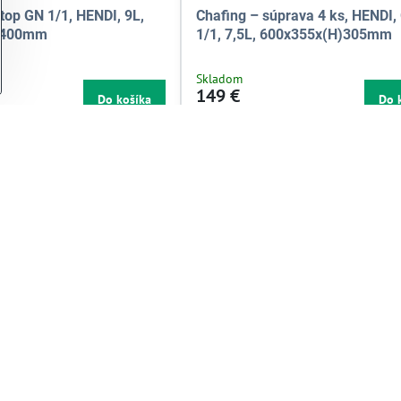
ltop GN 1/1, HENDI, 9L,
Chafing – súprava 4 ks, HENDI,
)400mm
1/1, 7,5L, 600x355x(H)305mm
Skladom
149 €
Do košíka
Do 
121,14 €
bez DPH