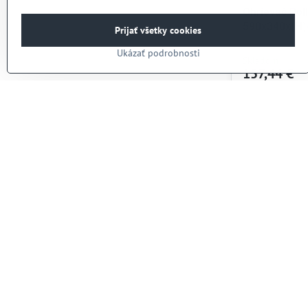
Ohrievač Rol
590x340x(H
Prijať všetky cookies
Ukázať podrobnosti
Skladom
157,44 €
128 €
bez DPH