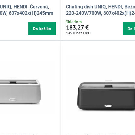
 UNIQ, HENDI, Červená,
Chafing dish UNIQ, HENDI, Béžo
00W, 607x402x(H)245mm
220-240V/700W, 607x402x(H)
Skladom
183,27 €
Do košíka
Do 
149 €
bez DPH