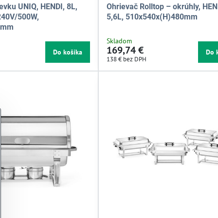
ievku UNIQ, HENDI, 8L,
Ohrievač Rolltop – okrúhly, HEN
-240V/500W,
5,6L, 510x540x(H)480mm
5mm
Skladom
169,74 €
Do košíka
Do 
138 €
bez DPH