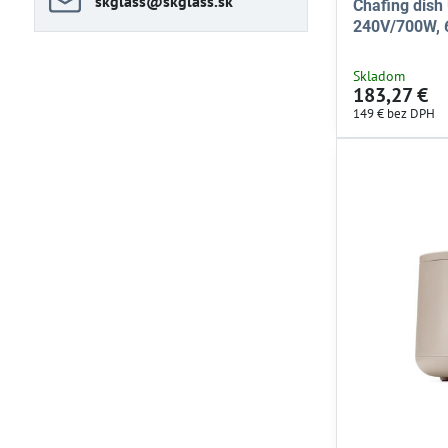
skglass​@skglass​.sk
Chafing dish
240V/700W,
Skladom
183,27 €
149 €
bez DPH