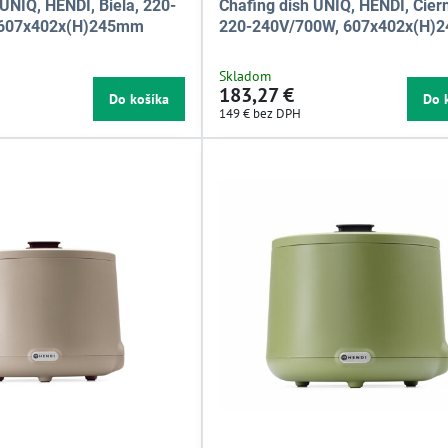
 UNIQ, HENDI, Biela, 220-
Chafing dish UNIQ, HENDI, Čier
 607x402x(H)245mm
220-240V/700W, 607x402x(H)
Skladom
183,27 €
Do košíka
Do 
149 €
bez DPH