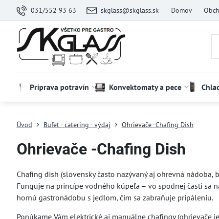
031/552 93 63
skglass@skglass.sk
Domov
Obch
Príprava potravín
Konvektomaty a pece
Chla
Úvod
Bufet - catering - výdaj
Ohrievače -Chafing Dish
Ohrievače -Chafing Dish
Chafing dish (slovensky často nazývaný aj ohrevná nádoba, bu
Funguje na princípe vodného kúpeľa – vo spodnej časti sa n
hornú gastronádobu s jedlom, čím sa zabraňuje pripáleniu.
Ponúkame Vám elektrické aj manuálne chafingy (ohrievače j