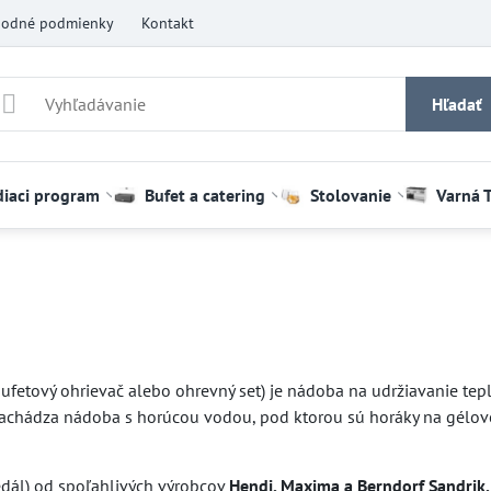
odné podmienky
Kontakt
Hľadať
diaci program
Bufet a catering
Stolovanie
Varná 
fetový ohrievač alebo ohrevný set) je nádoba na udržiavanie teplo
achádza nádoba s horúcou vodou, pod ktorou sú horáky na gélové 
edál) od spoľahlivých výrobcov
Hendi, Maxima a Berndorf Sandrik.