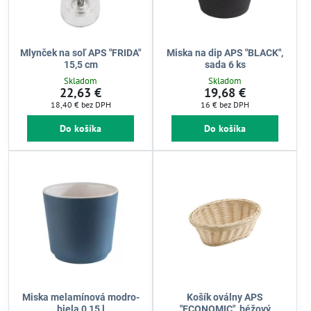
Mlynček na soľ APS "FRIDA"
Miska na dip APS "BLACK",
15,5 cm
sada 6 ks
Skladom
Skladom
22,63 €
19,68 €
18,40 €
bez DPH
16 €
bez DPH
Do košíka
Do košíka
Miska melamínová modro-
Košík oválny APS
biela 0,15 l
"ECONOMIC", béžový