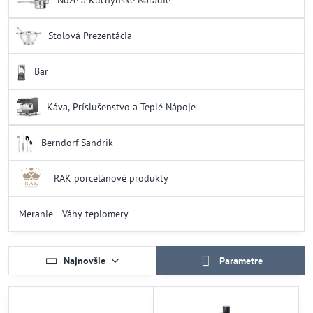
Nože a Kuchynské Náradie
Stolová Prezentácia
Bar
Káva, Príslušenstvo a Teplé Nápoje
Berndorf Sandrik
RAK porcelánové produkty
Meranie - Váhy teplomery
Najnovšie
Parametre