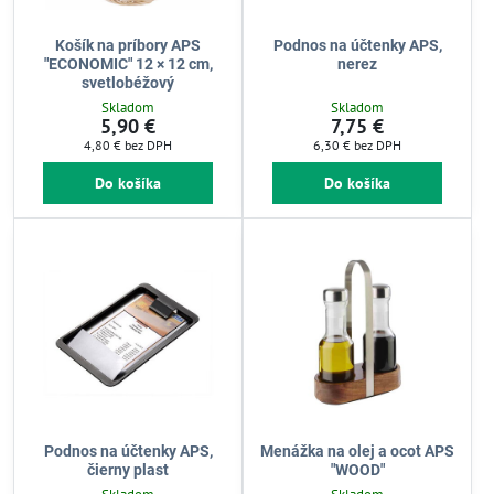
Košík na príbory APS
Podnos na účtenky APS,
"ECONOMIC" 12 × 12 cm,
nerez
svetlobéžový
Skladom
Skladom
5,90 €
7,75 €
4,80 €
bez DPH
6,30 €
bez DPH
Do košíka
Do košíka
Podnos na účtenky APS,
Menážka na olej a ocot APS
čierny plast
"WOOD"