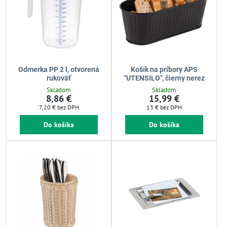
Odmerka PP 2 l, otvorená
Košík na príbory APS
rukoväť
"UTENSILO", čierny nerez
Skladom
Skladom
8,86 €
15,99 €
7,20 €
bez DPH
13 €
bez DPH
Do košíka
Do košíka