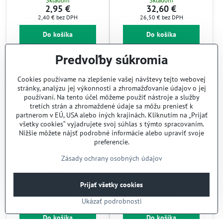
Skladom
Skladom
2,95 €
32,60 €
2,40 €
bez DPH
26,50 €
bez DPH
Do košíka
Do košíka
Predvoľby súkromia
Cookies používame na zlepšenie vašej návštevy tejto webovej
stránky, analýzu jej výkonnosti a zhromažďovanie údajov o jej
používaní. Na tento účel môžeme použiť nástroje a služby
tretích strán a zhromaždené údaje sa môžu preniesť k
partnerom v EÚ, USA alebo iných krajinách. Kliknutím na „Prijať
všetky cookies“ vyjadrujete svoj súhlas s týmto spracovaním.
Nižšie môžete nájsť podrobné informácie alebo upraviť svoje
preferencie.
Menážka
Fľaša na olej/ocot APS "OLD
Zásady ochrany osobných údajov
olej/ocot/soľ/korenie APS
FASHIONED" 0,35 l
"WOOD"
Skladom
Skladom
Prijať všetky cookies
43,42 €
7,87 €
Ukázať podrobnosti
35,30 €
bez DPH
6,40 €
bez DPH
Do košíka
Do košíka