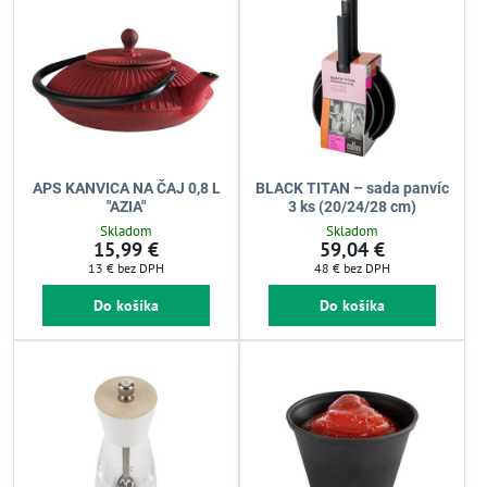
APS KANVICA NA ČAJ 0,8 L
BLACK TITAN – sada panvíc
"AZIA"
3 ks (20/24/28 cm)
Skladom
Skladom
15,99 €
59,04 €
13 €
bez DPH
48 €
bez DPH
Do košíka
Do košíka