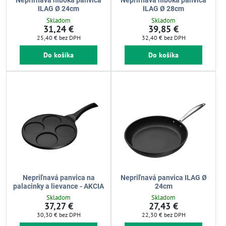
Nepriľnavá hlboká panvica
Nepriľnavá hlboká panvica
ILAG Ø 24cm
ILAG Ø 28cm
Skladom
Skladom
31,24 €
39,85 €
25,40 €
bez DPH
32,40 €
bez DPH
Do košíka
Do košíka
Nepriľnavá panvica na
Nepriľnavá panvica ILAG Ø
palacinky a lievance - AKCIA
24cm
Skladom
Skladom
37,27 €
27,43 €
30,30 €
bez DPH
22,30 €
bez DPH