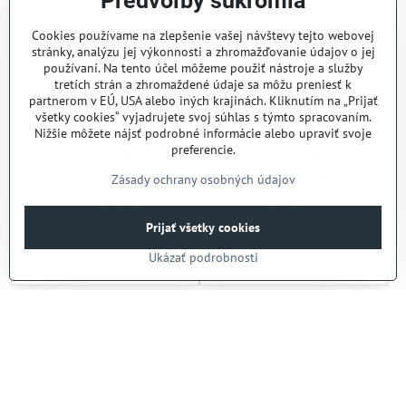
Predvoľby súkromia
Cookies používame na zlepšenie vašej návštevy tejto webovej
stránky, analýzu jej výkonnosti a zhromažďovanie údajov o jej
používaní. Na tento účel môžeme použiť nástroje a služby
tretích strán a zhromaždené údaje sa môžu preniesť k
partnerom v EÚ, USA alebo iných krajinách. Kliknutím na „Prijať
všetky cookies“ vyjadrujete svoj súhlas s týmto spracovaním.
Nižšie môžete nájsť podrobné informácie alebo upraviť svoje
Panvica na palacinky –
Panvica na palacinky –
preferencie.
plytká, HENDI,
plytká, HENDI,
⌀320x(H)20mm
⌀280x(H)25mm
Zásady ochrany osobných údajov
Skladom
Skladom
38,75 €
27,06 €
31,50 €
bez DPH
22 €
bez DPH
Prijať všetky cookies
Do košíka
Do košíka
Ukázať podrobnosti
Ďalšie produkty
1
2
3
5