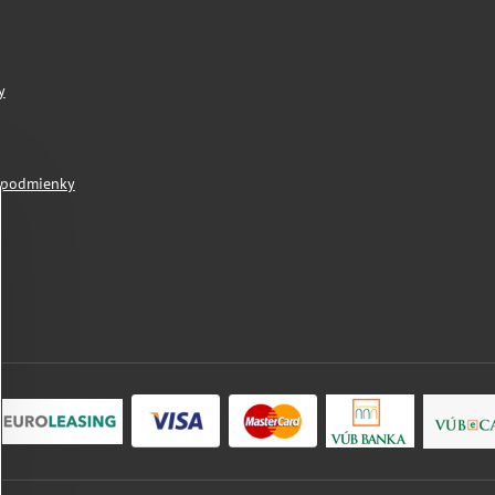
y
 podmienky