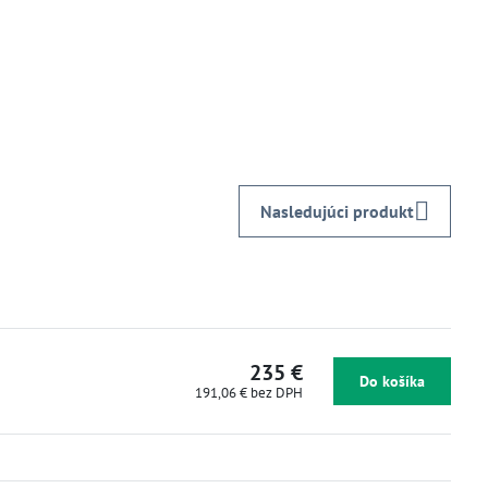
Nasledujúci produkt
235 €
Do košíka
191,06 €
bez DPH