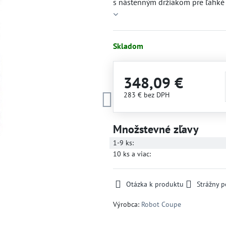
s nástenným držiakom pre ľahké
Skladom
348,09 €
283 €
bez DPH
Množstevné zľavy
1-9
ks:
10
ks
a viac
:
Otázka k produktu
Strážny p
Výrobca:
Robot Coupe