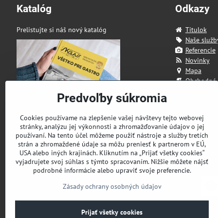
Katalóg
Odkazy
Prelistujte si náš nový katalóg
Titulok
Naše služb
Referencie
Novinky
Mapa
Obchodné
Kontakt
Predvoľby súkromia
Cookies používame na zlepšenie vašej návštevy tejto webovej
stránky, analýzu jej výkonnosti a zhromažďovanie údajov o jej
používaní. Na tento účel môžeme použiť nástroje a služby tretích
strán a zhromaždené údaje sa môžu preniesť k partnerom v EÚ,
USA alebo iných krajinách. Kliknutím na „Prijať všetky cookies“
vyjadrujete svoj súhlas s týmto spracovaním. Nižšie môžete nájsť
podrobné informácie alebo upraviť svoje preferencie.
Zásady ochrany osobných údajov
Prijať všetky cookies