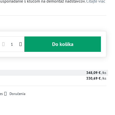
 usporiadanie s kľúčom na demontáž nadstavcov.
Čítajte viac
Do košíka
348,09 €
/ks
330,69 €
/ks
es
Doručenia