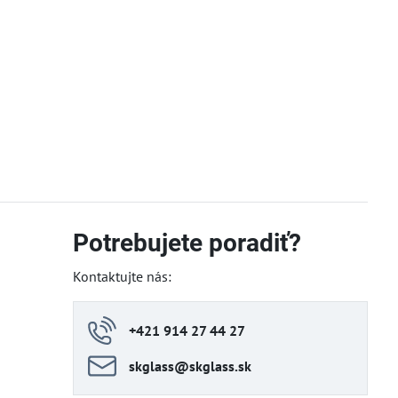
Potrebujete poradiť?
Kontaktujte nás:
+421 914 27 44 27
skglass​@skglass​.sk