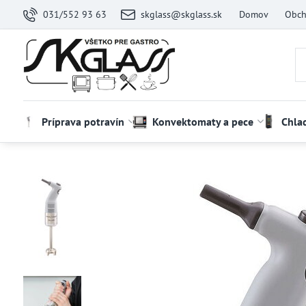
031/552 93 63
skglass@skglass.sk
Domov
Obch
Príprava potravín
Konvektomaty a pece
Chla