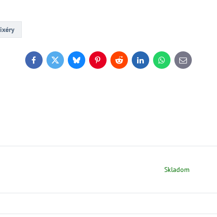
ixéry
Facebook
Twitter
Bluesky
Pinterest
Reddit
LinkedIn
WhatsApp
E-
mail
Skladom