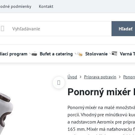
odné podmienky
Kontakt
Hľadať
diaci program
Bufet a catering
Stolovanie
Varná 
Úvod
Príprava potravín
Ponor
Ponorný mixér
Ponorný mixér na malé množstvá
porcií. Vhodný pre minútkovú k
a nadstavcom Aeromix pre prípra
165 mm. Mixér má naťahovaciu fl