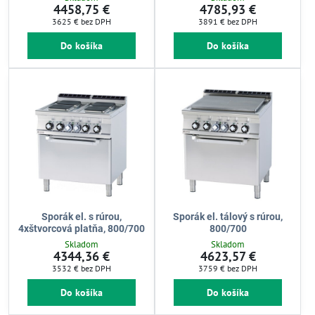
4458,75 €
4785,93 €
3625 €
bez DPH
3891 €
bez DPH
Do košíka
Do košíka
Sporák el. s rúrou,
Sporák el. tálový s rúrou,
4xštvorcová platňa, 800/700
800/700
Skladom
Skladom
4344,36 €
4623,57 €
3532 €
bez DPH
3759 €
bez DPH
Do košíka
Do košíka