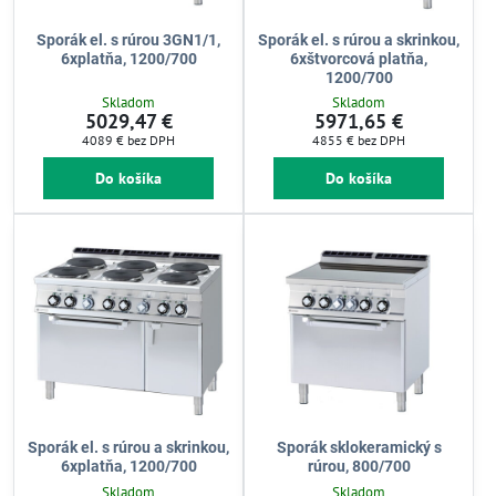
Sporák el. s rúrou 3GN1/1,
Sporák el. s rúrou a skrinkou,
6xplatňa, 1200/700
6xštvorcová platňa,
1200/700
Skladom
Skladom
5029,47 €
5971,65 €
4089 €
bez DPH
4855 €
bez DPH
Do košíka
Do košíka
Sporák el. s rúrou a skrinkou,
Sporák sklokeramický s
6xplatňa, 1200/700
rúrou, 800/700
Skladom
Skladom