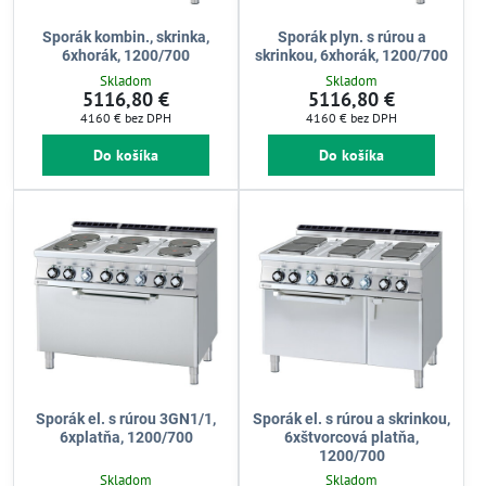
Sporák kombin., skrinka,
Sporák plyn. s rúrou a
6xhorák, 1200/700
skrinkou, 6xhorák, 1200/700
Skladom
Skladom
5116,80 €
5116,80 €
4160 €
bez DPH
4160 €
bez DPH
Do košíka
Do košíka
Sporák el. s rúrou 3GN1/1,
Sporák el. s rúrou a skrinkou,
6xplatňa, 1200/700
6xštvorcová platňa,
1200/700
Skladom
Skladom