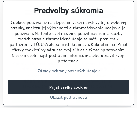
Predvoľby súkromia
Cookies používame na zlepšenie vašej návštevy tejto webovej
stránky, analýzu jej výkonnosti a zhromažďovanie údajov o jej
používaní. Na tento účel môžeme použiť nástroje a služby
tretích strán a zhromaždené údaje sa môžu preniesť k
partnerom v EÚ, USA alebo iných krajinách. Kliknutím na „Prijať
všetky cookies“ vyjadrujete svoj súhlas s týmto spracovaním.
Nižšie môžete nájsť podrobné informácie alebo upraviť svoje
preferencie.
Sporák sklokeramický s
Sporák el. s rúrou,
rúrou, 800/700
4xštvorcová platňa, 800/700
Zásady ochrany osobných údajov
Skladom
Skladom
4785,93 €
4344,36 €
3891 €
bez DPH
3532 €
bez DPH
Prijať všetky cookies
Do košíka
Do košíka
Ukázať podrobnosti
Ďalšie produkty
1
2
3