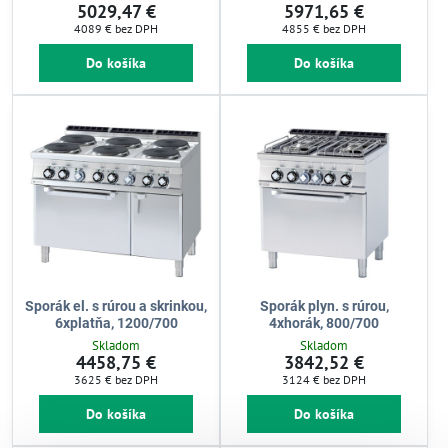
5029,47 €
5971,65 €
4089 €
bez DPH
4855 €
bez DPH
Do košíka
Do košíka
Sporák el. s rúrou a skrinkou,
Sporák plyn. s rúrou,
6xplatňa, 1200/700
4xhorák, 800/700
Skladom
Skladom
4458,75 €
3842,52 €
3625 €
bez DPH
3124 €
bez DPH
Do košíka
Do košíka