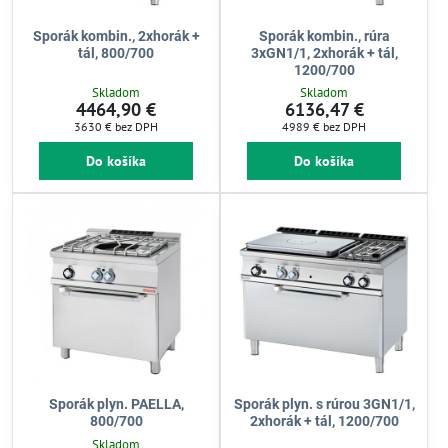
Sporák kombin., 2xhorák +
Sporák kombin., rúra
tál, 800/700
3xGN1/1, 2xhorák + tál,
1200/700
Skladom
Skladom
4464,90 €
6136,47 €
3630 €
bez DPH
4989 €
bez DPH
Do košíka
Do košíka
Sporák plyn. PAELLA,
Sporák plyn. s rúrou 3GN1/1,
800/700
2xhorák + tál, 1200/700
Skladom