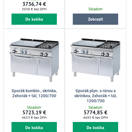
3736,74 €
Skladom
3038 €
bez DPH
Do košíka
Zobraziť
Sporák kombin., skrinka,
Sporák plyn. s rúrou a
2xhorák + tál, 1200/700
skrinkou, 2xhorák + tál,
1200/700
Skladom
Skladom
5723,19 €
5774,85 €
4653 €
bez DPH
4695 €
bez DPH
Do košíka
Do košíka