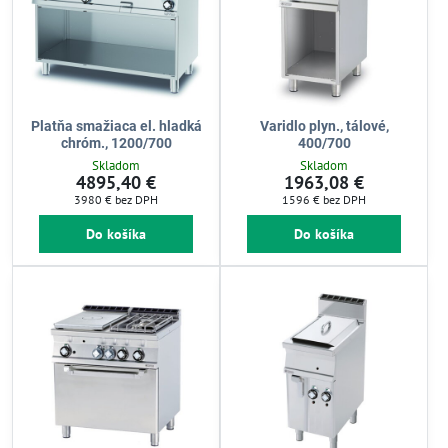
Platňa smažiaca el. hladká
Varidlo plyn., tálové,
chróm., 1200/700
400/700
Skladom
Skladom
4895,40 €
1963,08 €
3980 €
bez DPH
1596 €
bez DPH
Do košíka
Do košíka