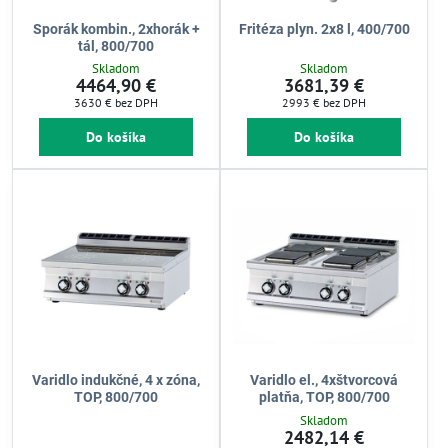
Sporák kombin., 2xhorák +
Fritéza plyn. 2x8 l, 400/700
tál, 800/700
Skladom
Skladom
4464,90 €
3681,39 €
3630 €
bez DPH
2993 €
bez DPH
Do košíka
Do košíka
Varidlo indukčné, 4 x zóna,
Varidlo el., 4xštvorcová
TOP, 800/700
platňa, TOP, 800/700
Skladom
2482,14 €