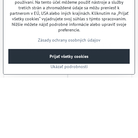
používaní. Na tento účel môžeme použiť nástroje a služby
tretích strán a zhromaždené údaje sa môžu preniesť k
partnerom v EÚ, USA alebo iných krajinách. Kliknutím na „Prijať
všetky cookies“ vyjadrujete svoj súhlas s týmto spracovaním.
Nižšie môžete nájsť podrobné informácie alebo upraviť svoje
Udržiavač hranoliek el.,
Kúpeľ vodná el., TOP,
preferencie.
400/700
400/700
Zásady ochrany osobných údajov
Skladom
Skladom
1489,53 €
1226,31 €
1211 €
bez DPH
997 €
bez DPH
Prijať všetky cookies
Do košíka
Do košíka
Ukázať podrobnosti
Kúpeľ vodná plyn., TOP,
Varidlo sklokeramické, TOP,