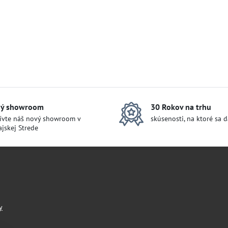
ý showroom
30 Rokov na trhu
ívte náš nový showroom v
skúsenosti, na ktoré sa 
jskej Strede
y