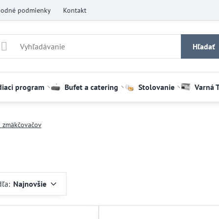
odné podmienky
Kontakt
Hľadať
diaci program
Bufet a catering
Stolovanie
Varná 
o zmäkčovačov
dľa:
Najnovšie