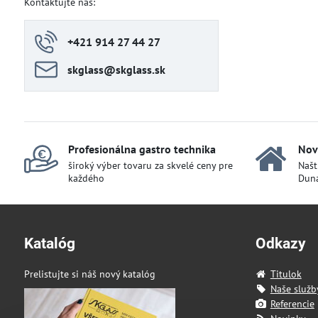
Kontaktujte nás:
+421 914 27 44 27
skglass​@skglass​.sk
Profesionálna gastro technika
Nov
široký výber tovaru za skvelé ceny pre
Našt
každého
Duna
Katalóg
Odkazy
Prelistujte si náš nový katalóg
Titulok
Naše služb
Referencie