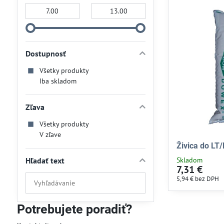
Od:
Do:
Dostupnosť
Všetky produkty
Iba skladom
Zľava
Všetky produkty
V zľave
Živica do LT/P
Hľadať text
Skladom
7,31 €
Prehľadať
5,94 €
bez DPH
výsledky
filtra
Potrebujete poradiť?
fulltextom