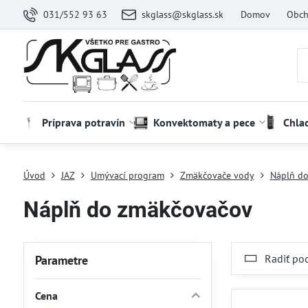
031/552 93 63
skglass@skglass.sk
Domov
Obch
Príprava potravín
Konvektomaty a pece
Chla
Úvod
JAZ
Umývací program
Zmäkčovače vody
Náplň d
Náplň do zmäkčovačov
Radiť po
Parametre
Cena