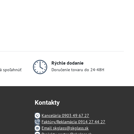
Rýchle dodanie
dá spoľahnúť
Doručenie tovaru do 24-48H
Kontakty
Kancelária 0903 49 67 27
Faktúry/Reklamácia 0914 27 44 27
Email skglass@skglass.sk