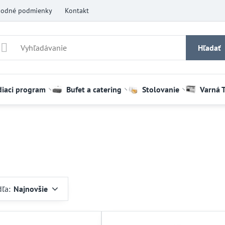
odné podmienky
Kontakt
Hľadať
diaci program
Bufet a catering
Stolovanie
Varná 
dľa:
Najnovšie