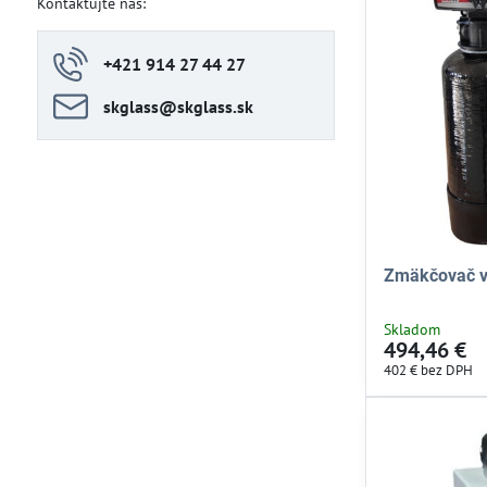
Kontaktujte nás:
+421 914 27 44 27
skglass​@skglass​.sk
Zmäkčovač v
Skladom
494,46 €
402 €
bez DPH