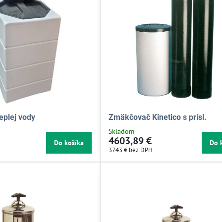
plej vody
Zmäkčovač Kinetico s prísl.
Skladom
4603,89 €
Do košíka
Do 
3743 €
bez DPH