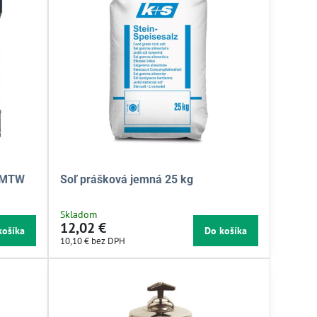
ý MTW
Soľ prášková jemná 25 kg
Skladom
12,02 €
košíka
Do košíka
10,10 €
bez DPH