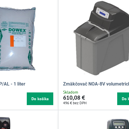
/AL - 1 liter
Zmäkčovač NOA-8V volumetric
Skladom
610,08 €
Do košíka
Do 
496 €
bez DPH