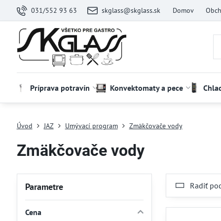
031/552 93 63
skglass@skglass.sk
Domov
Obch
Príprava potravín
Konvektomaty a pece
Chla
Úvod
JAZ
Umývací program
Zmäkčovače vody
Zmäkčovače vody
Radiť po
Parametre
Cena