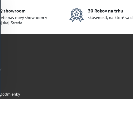
ý showroom
30 Rokov na trhu
ívte náš nový showroom v
skúsenosti, na ktoré sa 
jskej Strede
y
 podmienky