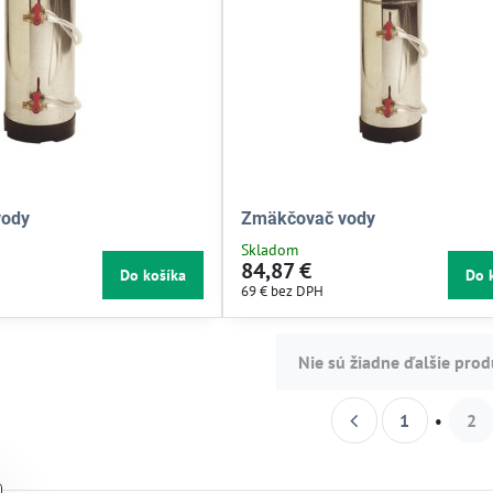
vody
Zmäkčovač vody
Skladom
84,87 €
Do košíka
Do 
69 €
bez DPH
Nie sú žiadne ďalšie prod
1
2