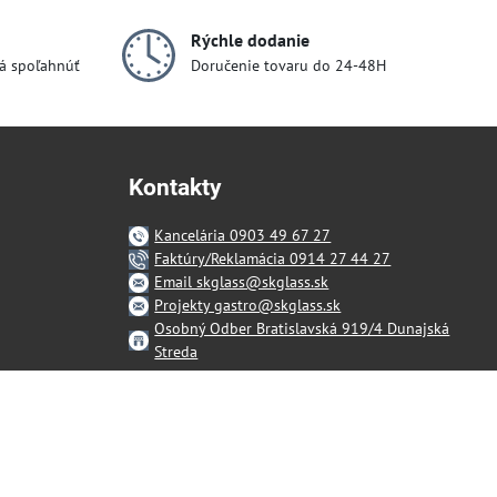
Rýchle dodanie
dá spoľahnúť
Doručenie tovaru do 24-48H
Kontakty
Kancelária 0903 49 67 27
Faktúry/Reklamácia 0914 27 44 27
Email skglass@skglass.sk
Projekty gastro@skglass.sk
Osobný Odber Bratislavská 919/4 Dunajská
Streda