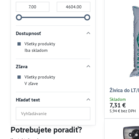
Od:
Do:
Dostupnosť
Všetky produkty
Iba skladom
Zľava
Všetky produkty
V zľave
Živica do LT/P
Hľadať text
Skladom
7,31 €
Prehľadať
5,94 €
bez DPH
výsledky
filtra
Potrebujete poradiť?
fulltextom