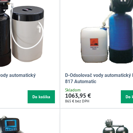
ody automatický
D-Odsolovač vody automatick
817 Automatic
Skladom
1063,95 €
Do košíka
Do 
865 €
bez DPH