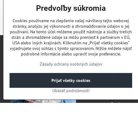
Predvoľby súkromia
Profesionálna gastro technika
Nov
široký výber tovaru za skvelé ceny pre
Našt
Cookies používame na zlepšenie vašej návštevy tejto webovej
každého
Duna
stránky, analýzu jej výkonnosti a zhromažďovanie údajov o jej
používaní. Na tento účel môžeme použiť nástroje a služby tretích
strán a zhromaždené údaje sa môžu preniesť k partnerom v EÚ,
USA alebo iných krajinách. Kliknutím na „Prijať všetky cookies“
vyjadrujete svoj súhlas s týmto spracovaním. Nižšie môžete nájsť
Katalóg
Odkazy
podrobné informácie alebo upraviť svoje preferencie.
Zásady ochrany osobných údajov
Prelistujte si náš nový katalóg
Titulok
Naše služb
Referencie
Prijať všetky cookies
Novinky
Ukázať podrobnosti
Mapa
Obchodné
Kontakt