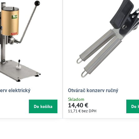
erv elektrický
Otvárač konzerv ručný
Skladom
14,40 €
Do košíka
Do 
11,71 €
bez DPH