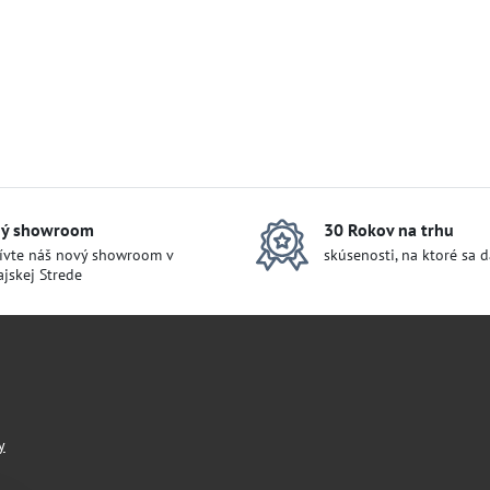
ý showroom
30 Rokov na trhu
ívte náš nový showroom v
skúsenosti, na ktoré sa 
jskej Strede
y