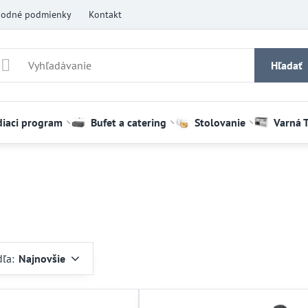
odné podmienky
Kontakt
Hľadať
diaci program
Bufet a catering
Stolovanie
Varná 
dľa:
Najnovšie