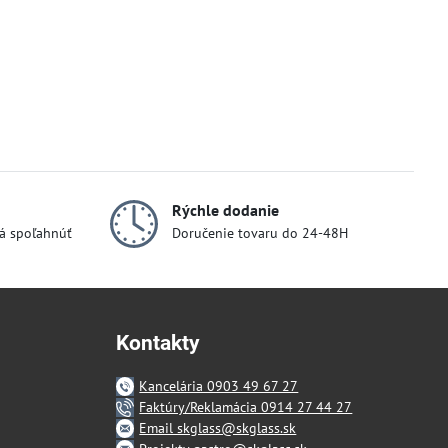
Rýchle dodanie
dá spoľahnúť
Doručenie tovaru do 24-48H
Kontakty
Kancelária 0903 49 67 27
Faktúry/Reklamácia 0914 27 44 27
Email skglass@skglass.sk