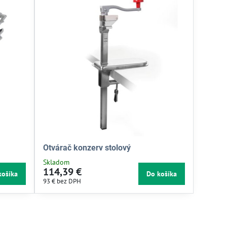
Otvárač konzerv stolový
Skladom
114,39 €
košíka
Do košíka
93 €
bez DPH