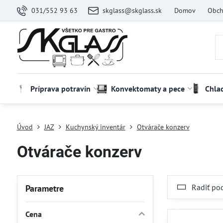
031/552 93 63
skglass@skglass.sk
Domov
Obch
Príprava potravín
Konvektomaty a pece
Chla
Úvod
JAZ
Kuchynský inventár
Otvárače konzerv
Otvárače konzerv
Radiť po
Parametre
Cena