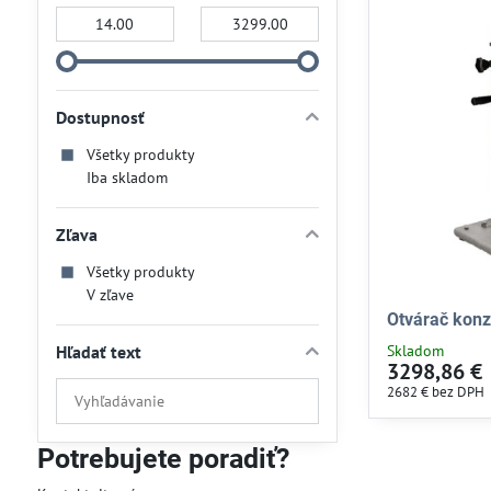
Od:
Do:
Dostupnosť
Všetky produkty
Iba skladom
Zľava
Všetky produkty
V zľave
Otvárač konz
Hľadať text
Skladom
3298,86 €
Prehľadať
2682 €
bez DPH
výsledky
filtra
Potrebujete poradiť?
fulltextom