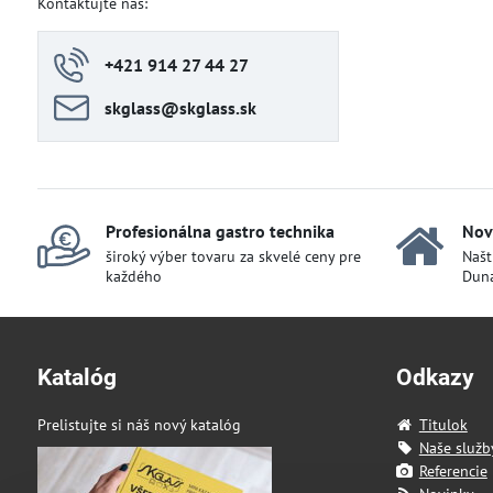
Kontaktujte nás:
+421 914 27 44 27
skglass​@skglass​.sk
Profesionálna gastro technika
Nov
široký výber tovaru za skvelé ceny pre
Našt
každého
Duna
Katalóg
Odkazy
Prelistujte si náš nový katalóg
Titulok
Naše služb
Referencie