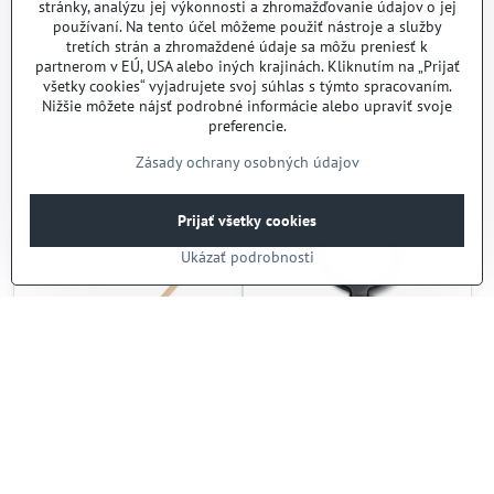
stránky, analýzu jej výkonnosti a zhromažďovanie údajov o jej
používaní. Na tento účel môžeme použiť nástroje a služby
tretích strán a zhromaždené údaje sa môžu preniesť k
partnerom v EÚ, USA alebo iných krajinách. Kliknutím na „Prijať
Lis na cesnak
Lis na hamburgery
všetky cookies“ vyjadrujete svoj súhlas s týmto spracovaním.
Nižšie môžete nájsť podrobné informácie alebo upraviť svoje
Skladom
Skladom
11,19 €
18,45 €
preferencie.
9,10 €
bez DPH
15 €
bez DPH
Zásady ochrany osobných údajov
Do košíka
Do košíka
Prijať všetky cookies
Ukázať podrobnosti
Varecha 50 oválna
Škrabka zeleniny
Skladom
Skladom
2,46 €
5,56 €