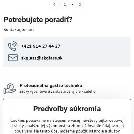
1
2
Potrebujete poradiť?
Kontaktujte nás:
+421 914 27 44 27
skglass​@skglass​.sk
Profesionálna gastro technika
široký výber tovaru za skvelé ceny pre každého
Nový showroom
Predvoľby súkromia
Naštívte náš nový showroom v Dunajskej Strede
30 Rokov na trhu
Cookies používame na zlepšenie vašej návštevy tejto webovej
skúsenosti, na ktoré sa dá spoľahnúť
stránky, analýzu jej výkonnosti a zhromažďovanie údajov o jej
používaní. Na tento účel môžeme použiť nástroje a služby
Rýchle dodanie