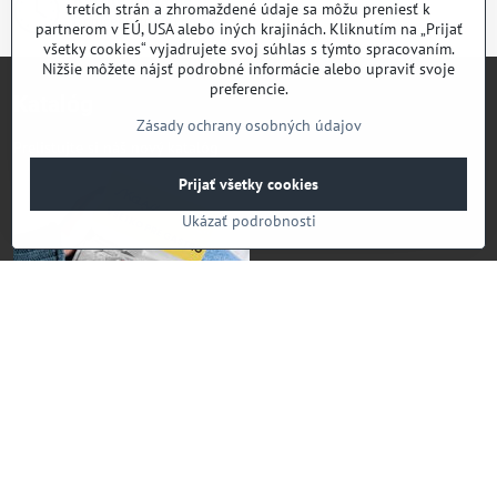
tretích strán a zhromaždené údaje sa môžu preniesť k
Doručenie tovaru do 24-48H
partnerom v EÚ, USA alebo iných krajinách. Kliknutím na „Prijať
všetky cookies“ vyjadrujete svoj súhlas s týmto spracovaním.
Nižšie môžete nájsť podrobné informácie alebo upraviť svoje
preferencie.
Katalóg
Zásady ochrany osobných údajov
Prelistujte si náš nový katalóg
Prijať všetky cookies
Ukázať podrobnosti
Odkazy