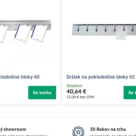
kladničné bloky 60
Držiak na pokladničné bloky 62
Skladom
40,64 €
Do košíka
Do 
33,04 €
bez DPH
ý showroom
30 Rokov na trhu