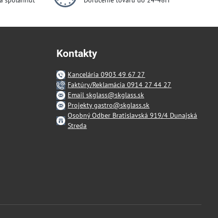
dá spoľahnúť
Doručenie tovaru do 24-48H
Kontakty
Kancelária 0903 49 67 27
Faktúry/Reklamácia 0914 27 44 27
Email skglass@skglass.sk
Projekty gastro@skglass.sk
Osobný Odber Bratislavská 919/4 Dunajská
Streda