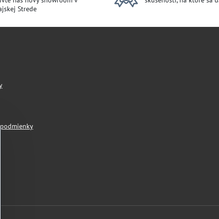
ívte náš nový showroom v
skúsenosti, na ktoré sa 
jskej Strede
y
 podmienky