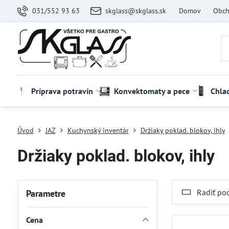
031/552 93 63
skglass@skglass.sk
Domov
Obch
Príprava potravín
Konvektomaty a pece
Chla
Úvod
JAZ
Kuchynský inventár
Držiaky poklad. blokov, ihly
Držiaky poklad. blokov, ihly
Radiť po
Parametre
Cena