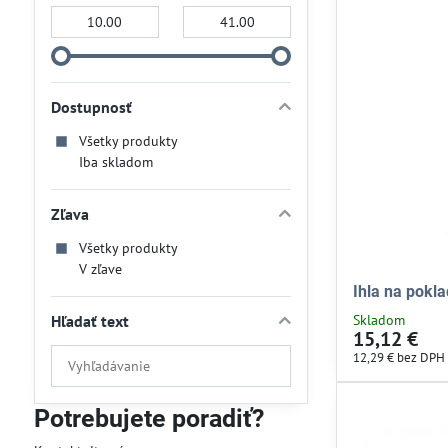
Od:
Do:
Dostupnosť
Všetky produkty
Iba skladom
Zľava
Všetky produkty
V zľave
Ihla na pokl
Hľadať text
Skladom
15,12 €
Prehľadať
12,29 €
bez DPH
výsledky
filtra
Potrebujete poradiť?
fulltextom