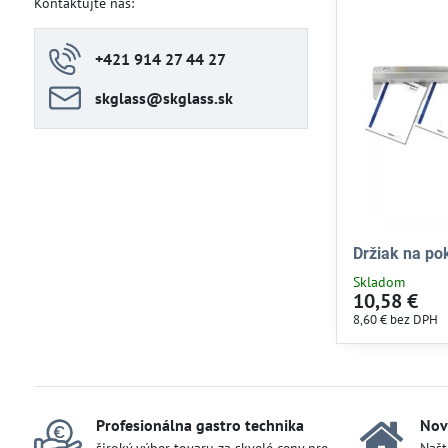
Kontaktujte nás:
+421 914 27 44 27
skglass​@skglass​.sk
Držiak na po
Skladom
10,58 €
8,60 €
bez DPH
Profesionálna gastro technika
Nov