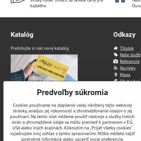
široký výber tovaru za skvelé ceny pre
Našt
každého
Duna
Katalóg
Odkazy
Prelistujte si náš nový katalóg
Titulok
Naše služb
Referencie
Novinky
Mapa
Obchodné
Kontakt
Predvoľby súkromia
Cookies používame na zlepšenie vašej návštevy tejto webovej
stránky, analýzu jej výkonnosti a zhromažďovanie údajov o jej
používaní. Na tento účel môžeme použiť nástroje a služby tretích
strán a zhromaždené údaje sa môžu preniesť k partnerom v EÚ,
USA alebo iných krajinách. Kliknutím na „Prijať všetky cookies“
vyjadrujete svoj súhlas s týmto spracovaním. Nižšie môžete nájsť
podrobné informácie alebo upraviť svoje preferencie.