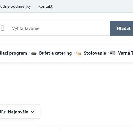
odné podmienky
Kontakt
Hľadať
diaci program
Bufet a catering
Stolovanie
Varná 
dľa:
Najnovšie