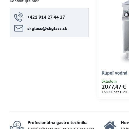
Kontaktujte nás:
+421 914 27 44 27
skglass​@skglass​.sk
Kúpeľ vodná 
Skladom
2077,47 €
1689 €
bez DPH
Profesionálna gastro technika
Nov