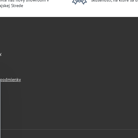
ívte náš nový showroom v
skúsenosti, na ktoré sa 
jskej Strede
y
 podmienky