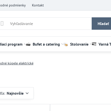
odné podmienky
Kontakt
Hľadať
diaci program
Bufet a catering
Stolovanie
Varná 
odné kúpele elektrické
dľa:
Najnovšie