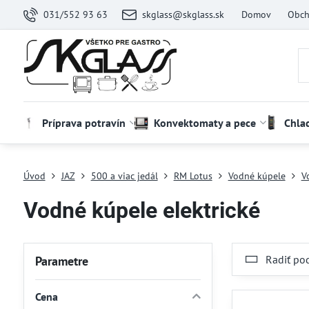
031/552 93 63
skglass@skglass.sk
Domov
Obch
Príprava potravín
Konvektomaty a pece
Chla
Úvod
JAZ
500 a viac jedál
RM Lotus
Vodné kúpele
V
Vodné kúpele elektrické
Radiť po
Parametre
Cena