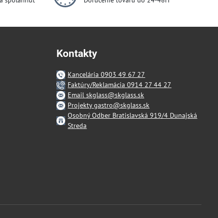
dá spoľahnúť
Doručenie tovaru do 24-48H
Kontakty
Kancelária 0903 49 67 27
Faktúry/Reklamácia 0914 27 44 27
Email skglass@skglass.sk
Projekty gastro@skglass.sk
Osobný Odber Bratislavská 919/4 Dunajská
Streda