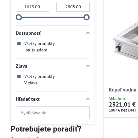
Od:
Do:
Dostupnosť
Všetky produkty
Iba skladom
Zľava
Všetky produkty
V zľave
Kúpeľ vodná 
Hľadať text
Skladom
2321,01 €
Prehľadať
1887 €
bez DPH
výsledky
filtra
Potrebujete poradiť?
fulltextom