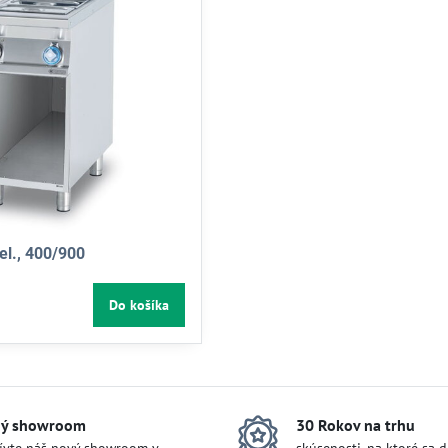
el., 400/900
Do košíka
ý showroom
30 Rokov na trhu