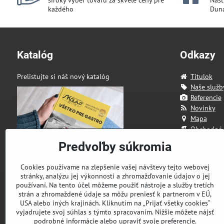
široký výber tovaru za skvelé ceny pre
Našt
každého
Duna
Katalóg
Odkazy
Prelistujte si náš nový katalóg
Titulok
Naše služb
Referencie
Novinky
Mapa
Obchodné
Kontakt
Predvoľby súkromia
Cookies používame na zlepšenie vašej návštevy tejto webovej
stránky, analýzu jej výkonnosti a zhromažďovanie údajov o jej
používaní. Na tento účel môžeme použiť nástroje a služby tretích
strán a zhromaždené údaje sa môžu preniesť k partnerom v EÚ,
USA alebo iných krajinách. Kliknutím na „Prijať všetky cookies“
vyjadrujete svoj súhlas s týmto spracovaním. Nižšie môžete nájsť
podrobné informácie alebo upraviť svoje preferencie.