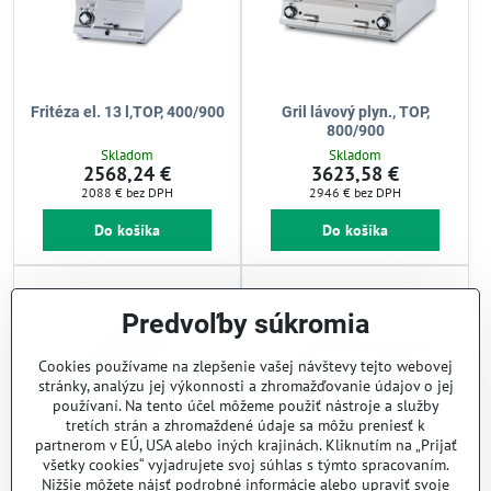
Fritéza el. 13 l,TOP, 400/900
Gril lávový plyn., TOP,
800/900
Skladom
Skladom
2568,24 €
3623,58 €
2088 €
bez DPH
2946 €
bez DPH
Do košíka
Do košíka
Predvoľby súkromia
Cookies používame na zlepšenie vašej návštevy tejto webovej
stránky, analýzu jej výkonnosti a zhromažďovanie údajov o jej
používaní. Na tento účel môžeme použiť nástroje a služby
tretích strán a zhromaždené údaje sa môžu preniesť k
partnerom v EÚ, USA alebo iných krajinách. Kliknutím na „Prijať
všetky cookies“ vyjadrujete svoj súhlas s týmto spracovaním.
Nižšie môžete nájsť podrobné informácie alebo upraviť svoje