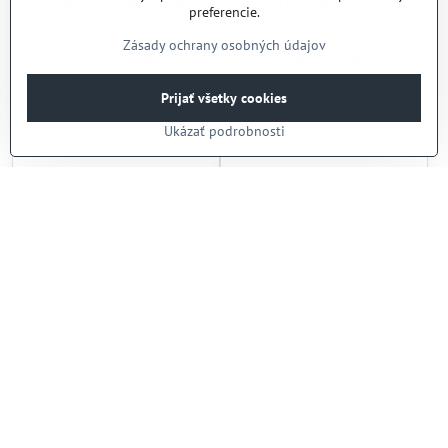
Gril lávový plyn., TOP,
Gril el.,TOP, 800/900
preferencie.
400/900
Zásady ochrany osobných údajov
Skladom
Skladom
2333,31 €
3424,32 €
1897 €
bez DPH
2784 €
bez DPH
Prijať všetky cookies
Do košíka
Do košíka
Ukázať podrobnosti
Gril el.,TOP, 400/900
Platňa smažiaca plyn.
ryhovaná chróm., TOP,
800/900
Skladom
Skladom
2250,90 €
4498,11 €
1830 €
bez DPH
3657 €
bez DPH