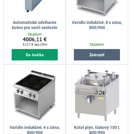
Automatické zdvíhanie
Varidlo indukčné, 8 x zóna,
košov pre varič cestovín
800/900
Skladom
4006,11 €
Skladom
3257 €
bez DPH
Do košíka
Zobraziť
Varidlo indukčné, 4 x zóna,
Kotol plyn. tlakový 150 l,
800/900
800/900