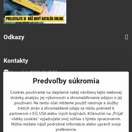
Odkazy
Kontakty
Kancelária 0903 49 67 27
Faktúry/Reklamácia 0914 27 44 27
Predvoľby súkromia
Email skglass@skglass.sk
Projekty gastro@skglass.sk
Cookies používame na zlepšenie vašej návštevy tejto webovej
Osobný Odber Bratislavská 919/4 Dunajská Streda
stránky, analýzu jej výkonnosti a zhromažďovanie údajov o jej
používaní. Na tento účel môžeme použiť nástroje a služby
tretích strán a zhromaždené údaje sa môžu preniesť k
partnerom v EÚ, USA alebo iných krajinách. Kliknutím na „Prijať
všetky cookies“ vyjadrujete svoj súhlas s týmto spracovaním.
Nižšie môžete nájsť podrobné informácie alebo upraviť svoje
preferencie.