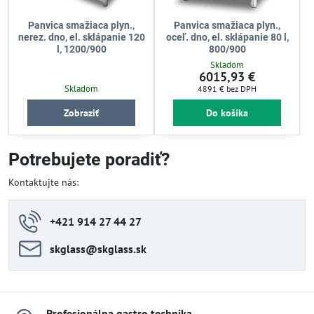
Panvica smažiaca plyn.,
Panvica smažiaca plyn.,
nerez. dno, el. sklápanie 120
oceľ. dno, el. sklápanie 80 l,
l, 1200/900
800/900
Skladom
6015,93 €
Skladom
4891 €
bez DPH
Zobraziť
Do košíka
Potrebujete poradiť?
Kontaktujte nás:
+421 914 27 44 27
skglass​@skglass​.sk
Profesionálna gastro technika