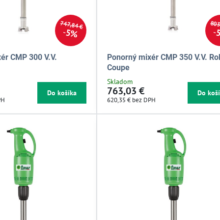
803
747,84 €
5%
ér CMP 300 V.V.
Ponorný mixér CMP 350 V.V. Ro
Coupe
Skladom
763,03 €
Do košíka
Do koš
PH
620,35 €
bez DPH