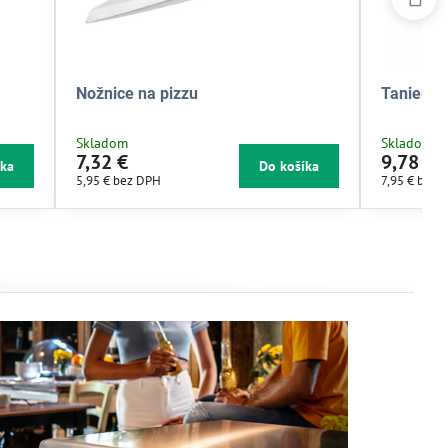
Nožnice na pizzu
Tanier pi
Skladom
Skladom
7,32 €
9,78 €
íka
Do košíka
5,95 €
bez DPH
7,95 €
bez 