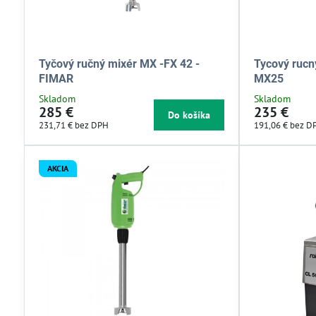
Tyčový ručný mixér MX -FX 42 -
Tycový rucn
FIMAR
MX25
Skladom
Skladom
285 €
235 €
Do košíka
231,71 €
bez DPH
191,06 €
bez D
AKCIA