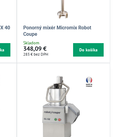
FX 40
Ponorný mixér Micromix Robot
Coupe
Skladom
348,09 €
íka
Do košíka
283 €
bez DPH