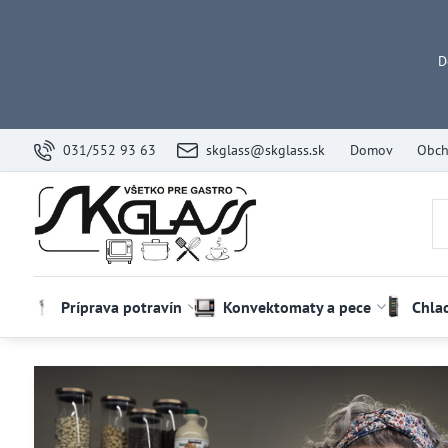
D
031/552 93 63
skglass@skglass.sk
Domov
Obch
Príprava potravín
Konvektomaty a pece
Chla