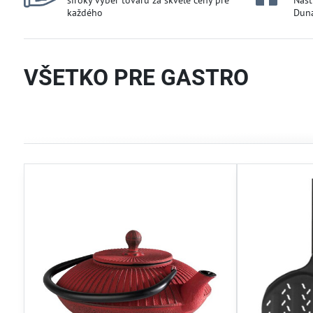
široký výber tovaru za skvelé ceny pre
Našt
každého
Duna
VŠETKO PRE GASTRO