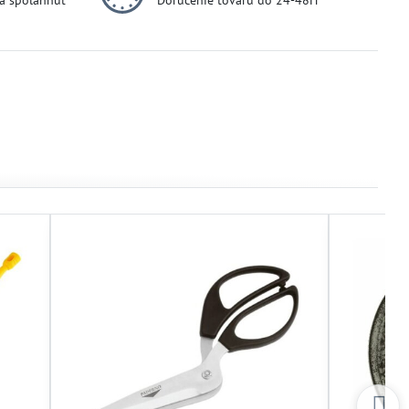
dá spoľahnúť
Doručenie tovaru do 24-48H