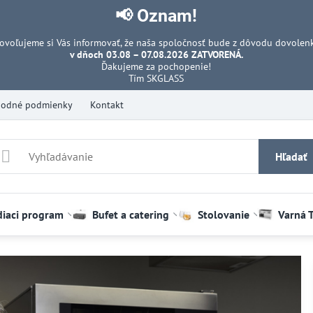
📢 Oznam!
ovoľujeme si Vás informovať, že naša spoločnosť bude z dôvodu dovolen
v dňoch 03.08 – 07.08.2026 ZATVORENÁ.
Ďakujeme za pochopenie!
Tím SKGLASS
odné podmienky
Kontakt
Hľadať
diaci program
Bufet a catering
Stolovanie
Varná 