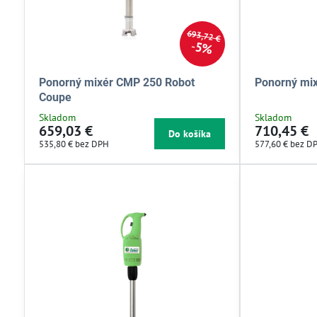
693,72 €
5%
Ponorný mixér CMP 250 Robot
Ponorný mix
Coupe
Skladom
Skladom
659,03 €
710,45 €
Do košíka
535,80 €
bez DPH
577,60 €
bez D