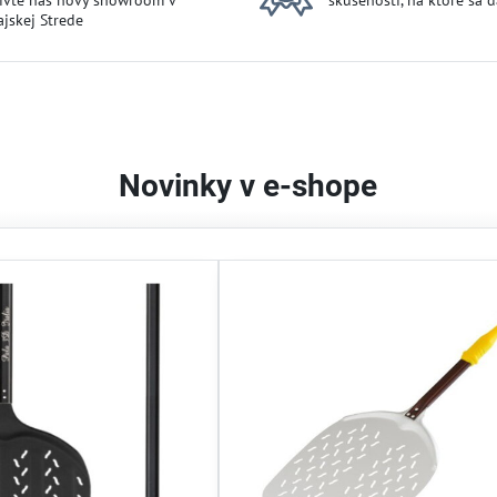
ívte náš nový showroom v
skúsenosti, na ktoré sa 
jskej Strede
Novinky v e-shope