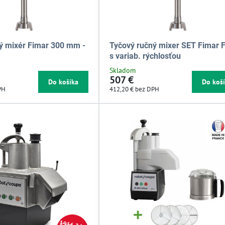
ý mixér Fimar 300 mm -
Tyčový ručný mixer SET Fimar 
s variab. rýchlosťou
Skladom
507 €
Do košíka
Do koš
PH
412,20 €
bez DPH
1916,34 €