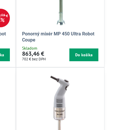
,19 €
5%
bot
Ponorný mixér MP 450 Ultra Robot
Coupe
Skladom
863,46 €
íka
Do košíka
702 €
bez DPH