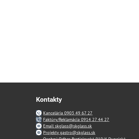
Kontakty
Kancelária 0903 49 67 27
Faktúry/Reklamácia 0914 27 44 27
Email skglass@skglass.sk
Projekty gastro@skglass.sk
Osobný Odber Bratislavská 919/4 Dunajská