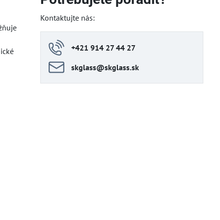
Kontaktujte nás:
žňuje
+421 914 27 44 27
ické
skglass​@skglass​.sk