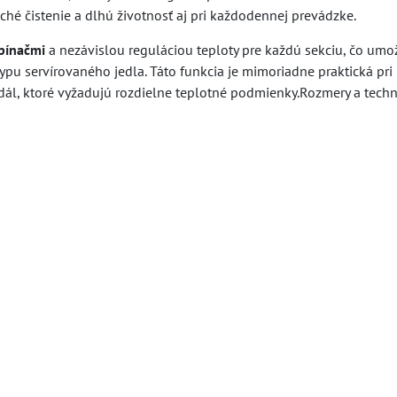
hé čistenie a dlhú životnosť aj pri každodennej prevádzke.
pínačmi
a nezávislou reguláciou teploty pre každú sekciu, čo umo
ypu servírovaného jedla. Táto funkcia je mimoriadne praktická pri
dál, ktoré vyžadujú rozdielne teplotné podmienky.Rozmery a techn