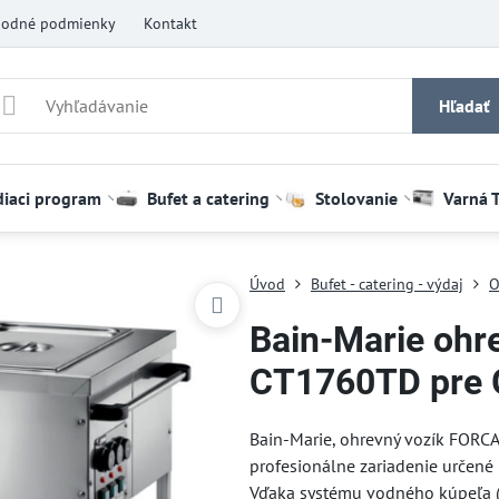
odné podmienky
Kontakt
Hľadať
diaci program
Bufet a catering
Stolovanie
Varná 
Úvod
Bufet - catering - výdaj
O
Bain-Marie ohr
CT1760TD pre 
Bain-Marie, ohrevný vozík FORC
profesionálne zariadenie určené 
Vďaka systému vodného kúpeľa (