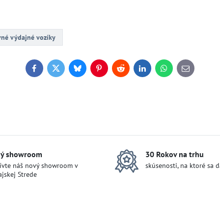
né výdajné vozíky
Facebook
Twitter
Bluesky
Pinterest
Reddit
LinkedIn
WhatsApp
E-
mail
ý showroom
30 Rokov na trhu
ívte náš nový showroom v
skúsenosti, na ktoré sa 
jskej Strede