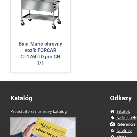
Bain-Marie ohrevný
vozík FORCAR
CT1760TD pre GN
1/1
Katalóg
Odkazy
Prelistujte si náš nový katalóg
Titulok
Naše služb
Referencie
Novinky
Mapa