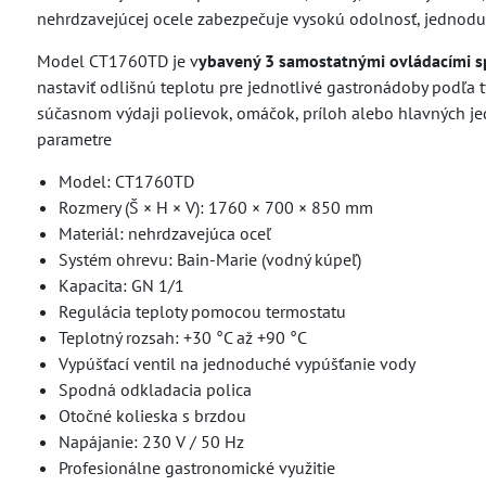
nehrdzavejúcej ocele zabezpečuje vysokú odolnosť, jednoduc
Model CT1760TD je v
ybavený 3 samostatnými ovládacími s
nastaviť odlišnú teplotu pre jednotlivé gastronádoby podľa t
súčasnom výdaji polievok, omáčok, príloh alebo hlavných je
parametre
Model: CT1760TD
Rozmery (Š × H × V): 1760 × 700 × 850 mm
Materiál: nehrdzavejúca oceľ
Systém ohrevu: Bain-Marie (vodný kúpeľ)
Kapacita: GN 1/1
Regulácia teploty pomocou termostatu
Teplotný rozsah: +30 °C až +90 °C
Vypúšťací ventil na jednoduché vypúšťanie vody
Spodná odkladacia polica
Otočné kolieska s brzdou
Napájanie: 230 V / 50 Hz
Profesionálne gastronomické využitie