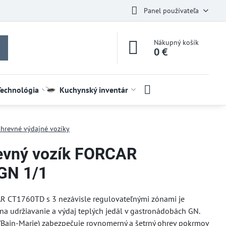
Panel používateľa
Nákupný košík
0 €
Technológia
Kuchynský inventár
hrevné výdajné vozíky
evný vozík FORCAR
GN 1/1
AR CT1760TD s 3 nezávisle regulovateľnými zónami je
na udržiavanie a výdaj teplých jedál v gastronádobách GN.
Bain-Marie) zabezpečuje rovnomerný a šetrný ohrev pokrmov