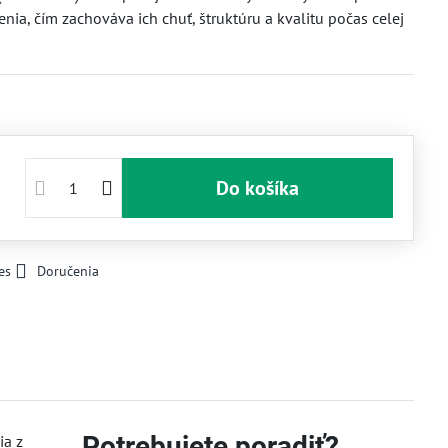
enia, čím zachováva ich chuť, štruktúru a kvalitu počas celej
Do košíka
es
Doručenia
Potrebujete poradiť?
ia z