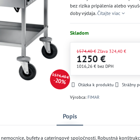
bez rizika pripálenia alebo vysuš
doby výdaja.
Čítajte viac
Skladom
1574,40 €
Zľava
324,40 €
1250 €
1016,26 €
bez DPH
1574,40 €
20%
Otázka k produktu
Strážny p
Výrobca:
FIMAR
Popis
e, nemocnice, bufety a cateringové spoločnosti. Robustná konštrukc