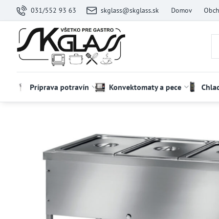
031/552 93 63
skglass@skglass.sk
Domov
Obch
Príprava potravín
Konvektomaty a pece
Chla