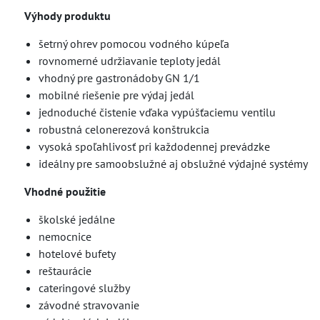
Výhody produktu
šetrný ohrev pomocou vodného kúpeľa
rovnomerné udržiavanie teploty jedál
vhodný pre gastronádoby GN 1/1
mobilné riešenie pre výdaj jedál
jednoduché čistenie vďaka vypúšťaciemu ventilu
robustná celonerezová konštrukcia
vysoká spoľahlivosť pri každodennej prevádzke
ideálny pre samoobslužné aj obslužné výdajné systémy
Vhodné použitie
školské jedálne
nemocnice
hotelové bufety
reštaurácie
cateringové služby
závodné stravovanie