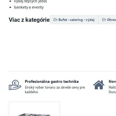
výdaj teplých jedál
bankety a eventy
Viac z kategórie
Bufet - catering - výdaj
Ohrev
Profesionálna gastro technika
Nov
široký výber tovaru za skvelé ceny pre
Našt
každého
Duna