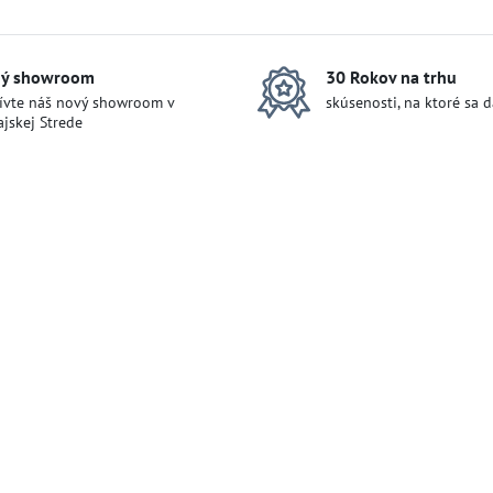
ý showroom
30 Rokov na trhu
ívte náš nový showroom v
skúsenosti, na ktoré sa 
jskej Strede