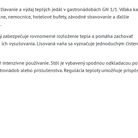
ržiavanie a výdaj teplých jedál v gastronádobách GN 1/1. Vďaka ka
lne, nemocnice, hotelové bufety, závodné stravovanie a ďalšie
.
orý zabezpečuje rovnomerné rozloženie tepla a pomáha zachovať
z ich vysušovania. Lisovaná vaňa sa vyznačuje jednoduchým čisten
 intenzívne používanie. Stôl je vybavený spodnou odkladacou pol
stronádob alebo príslušenstva. Regulácia teploty umožňuje prispô