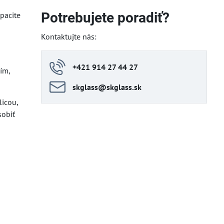
Potrebujete poradiť?
pacite
Kontaktujte nás:
+421 914 27 44 27
ím,
skglass​@skglass​.sk
icou,
sobiť