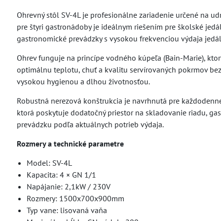
Ohrevný stôl SV-4L je profesionálne zariadenie určené na ud
pre štyri gastronádoby je ideálnym riešením pre školské jedá
gastronomické prevádzky s vysokou frekvenciou výdaja jedál
Ohrev funguje na princípe vodného kúpeľa (Bain-Marie), kt
optimálnu teplotu, chuť a kvalitu servírovaných pokrmov be
vysokou hygienou a dlhou životnosťou.
Robustná nerezová konštrukcia je navrhnutá pre každodenné
ktorá poskytuje dodatočný priestor na skladovanie riadu, ga
prevádzku podľa aktuálnych potrieb výdaja.
Rozmery a technické parametre
Model: SV-4L
Kapacita: 4 × GN 1/1
Napájanie: 2,1kW / 230V
Rozmery: 1500x700x900mm
Typ vane: lisovaná vaňa