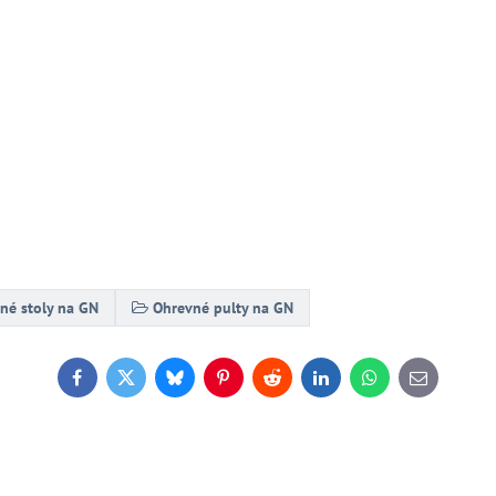
né stoly na GN
Ohrevné pulty na GN
Facebook
Twitter
Bluesky
Pinterest
Reddit
LinkedIn
WhatsApp
E-
mail