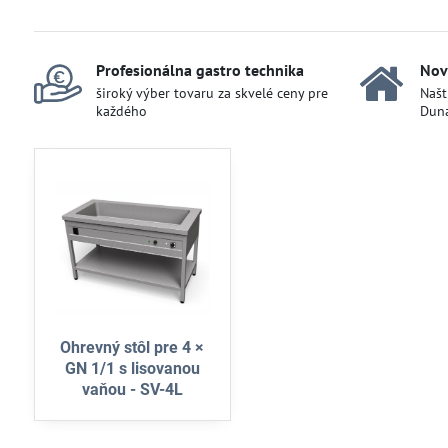
Profesionálna gastro technika
Nov
široký výber tovaru za skvelé ceny pre
Našt
každého
Duna
Ohrevný stôl pre 4 ×
GN 1/1 s lisovanou
vaňou - SV-4L