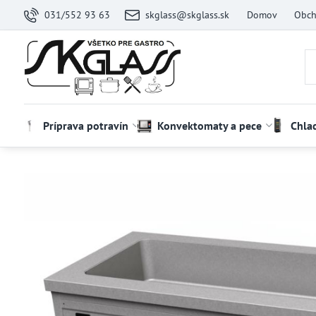
031/552 93 63
skglass@skglass.sk
Domov
Obch
Príprava potravín
Konvektomaty a pece
Chla