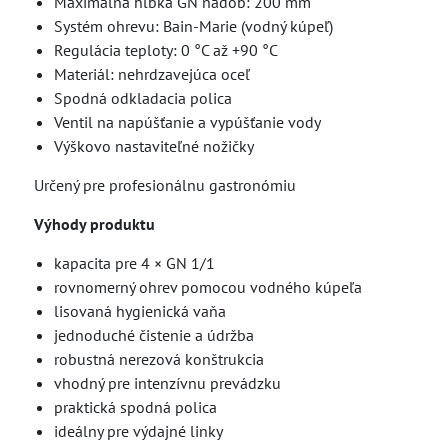
Maximálna hĺbka GN nádob: 200 mm
Systém ohrevu: Bain-Marie (vodný kúpeľ)
Regulácia teploty: 0 °C až +90 °C
Materiál: nehrdzavejúca oceľ
Spodná odkladacia polica
Ventil na napúšťanie a vypúšťanie vody
Výškovo nastaviteľné nožičky
Určený pre profesionálnu gastronómiu
Výhody produktu
kapacita pre 4 × GN 1/1
rovnomerný ohrev pomocou vodného kúpeľa
lisovaná hygienická vaňa
jednoduché čistenie a údržba
robustná nerezová konštrukcia
vhodný pre intenzívnu prevádzku
praktická spodná polica
ideálny pre výdajné linky