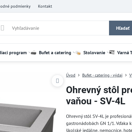
odné podmienky
Kontakt
Hľadať
diaci program
Bufet a catering
Stolovanie
Varná 
Úvod
Bufet - catering - výdaj
V
Ohrevný stôl pr
vaňou - SV-4L
Ohrevný stôl SV-4L je profesioná
gastronádobách GN 1/1. Vďaka ka
školské jedálne, nemocnice, hot