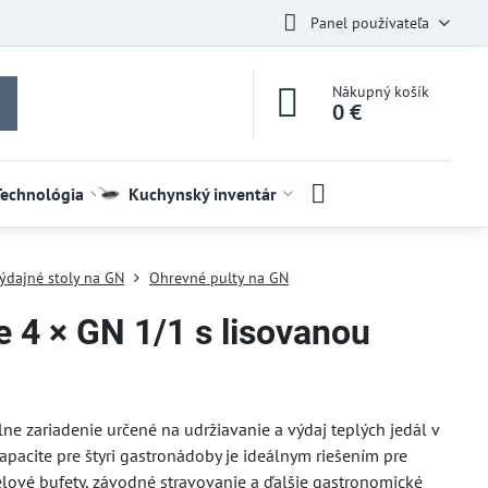
Panel používateľa
Nákupný košík
0 €
Technológia
Kuchynský inventár
ýdajné stoly na GN
Ohrevné pulty na GN
e 4 × GN 1/1 s lisovanou
lne zariadenie určené na udržiavanie a výdaj teplých jedál v
pacite pre štyri gastronádoby je ideálnym riešením pre
elové bufety, závodné stravovanie a ďalšie gastronomické