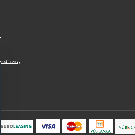
y
 podmienky