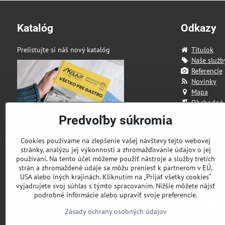
Katalóg
Odkazy
Prelistujte si náš nový katalóg
Titulok
Naše služb
Referencie
Novinky
Mapa
Obchodné
Kontakt
Predvoľby súkromia
Cookies používame na zlepšenie vašej návštevy tejto webovej
stránky, analýzu jej výkonnosti a zhromažďovanie údajov o jej
používaní. Na tento účel môžeme použiť nástroje a služby tretích
strán a zhromaždené údaje sa môžu preniesť k partnerom v EÚ,
USA alebo iných krajinách. Kliknutím na „Prijať všetky cookies“
vyjadrujete svoj súhlas s týmto spracovaním. Nižšie môžete nájsť
podrobné informácie alebo upraviť svoje preferencie.
Zásady ochrany osobných údajov