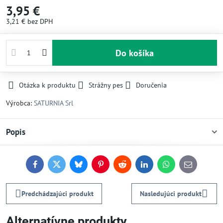
3,95 €
3,21 €
bez DPH
Do košíka
Otázka k produktu
Strážny pes
Doručenia
Výrobca:
SATURNIA Srl
Popis
Facebook
Twitter
Bluesky
Pinterest
Reddit
LinkedIn
WhatsApp
E-
mail
Predchádzajúci produkt
Nasledujúci produkt
Alternatívne produkty