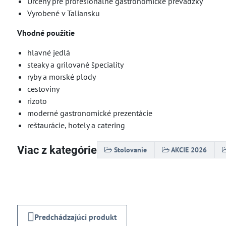
Určený pre profesionálne gastronomické prevádzky
Vyrobené v Taliansku
Vhodné použitie
hlavné jedlá
steaky a grilované špeciality
ryby a morské plody
cestoviny
rizoto
moderné gastronomické prezentácie
reštaurácie, hotely a catering
Viac z kategórie
Stolovanie
AKCIE 2026
Predchádzajúci produkt