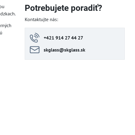
Potrebujete poradiť?
hou
ádzkach.
Kontaktujte nás:
erných
cú
+421 914 27 44 27
skglass​@skglass​.sk