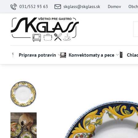
031/552 93 63
skglass@skglass.sk
Domov
Obch
Príprava potravín
Konvektomaty a pece
Chla