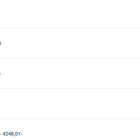
6
m
- 4248,01-