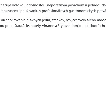
 vyznačuje vysokou odolnosťou, neporéznym povrchom a jednoduc
 intenzívnemu používaniu v profesionálnych gastronomických prev
na servírovanie hlavných jedál, steakov, rýb, cestovín alebo mod
ou pre reštaurácie, hotely, vinárne a štýlové domácnosti, ktoré ch