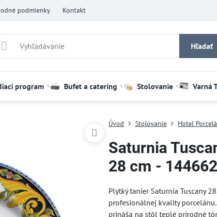
odné podmienky
Kontakt
Hľadať
diaci program
Bufet a catering
Stolovanie
Varná 
Úvod
Stolovanie
Hotel Porcel
Saturnia Tuscan
28 cm - 14466
Plytký tanier Saturnia Tuscany 2
profesionálnej kvality porcelánu
prináša na stôl teplé prírodné t