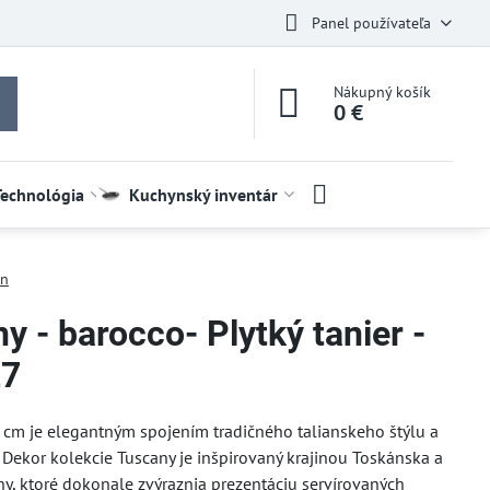
Panel používateľa
Nákupný košík
0 €
Technológia
Kuchynský inventár
án
y - barocco- Plytký tanier -
27
8 cm je elegantným spojením tradičného talianskeho štýlu a
. Dekor kolekcie Tuscany je inšpirovaný krajinou Toskánska a
óny, ktoré dokonale zvýraznia prezentáciu servírovaných