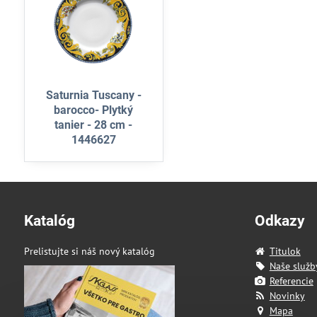
Saturnia Tuscany -
barocco- Plytký
tanier - 28 cm -
1446627
Katalóg
Odkazy
Prelistujte si náš nový katalóg
Titulok
Naše služb
Referencie
Novinky
Mapa