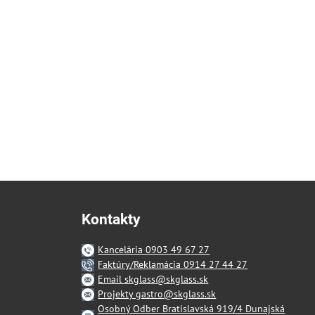
Kontakty
Kancelária 0903 49 67 27
Faktúry/Reklamácia 0914 27 44 27
Email skglass@skglass.sk
Projekty gastro@skglass.sk
Osobný Odber Bratislavská 919/4 Dunajská