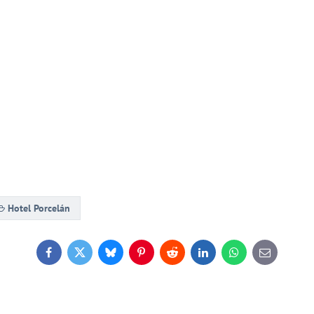
Hotel Porcelán
Facebook
Twitter
Bluesky
Pinterest
Reddit
LinkedIn
WhatsApp
E-
mail