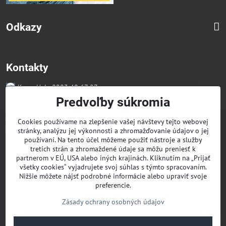
Odkazy
Kontakty
Kancelária 0903 49 67 27
Faktúry/Reklamácia 0914 27 44 27
Predvoľby súkromia
Email skglass@skglass.sk
Projekty gastro@skglass.sk
Cookies používame na zlepšenie vašej návštevy tejto webovej
Osobný Odber Bratislavská 919/4 Dunajská Streda
stránky, analýzu jej výkonnosti a zhromažďovanie údajov o jej
používaní. Na tento účel môžeme použiť nástroje a služby
tretích strán a zhromaždené údaje sa môžu preniesť k
partnerom v EÚ, USA alebo iných krajinách. Kliknutím na „Prijať
všetky cookies“ vyjadrujete svoj súhlas s týmto spracovaním.
Nižšie môžete nájsť podrobné informácie alebo upraviť svoje
preferencie.
Zásady ochrany osobných údajov