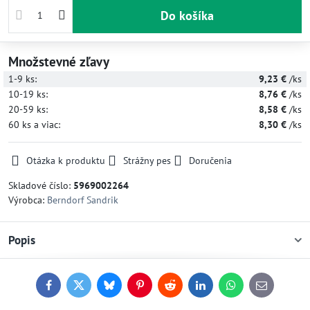
Do košíka
Množstevné zľavy
1-9
ks:
9,23 €
/ks
10-19
ks:
8,76 €
/ks
20-59
ks:
8,58 €
/ks
60
ks
a viac
:
8,30 €
/ks
Otázka k produktu
Strážny pes
Doručenia
Skladové číslo:
5969002264
Výrobca:
Berndorf Sandrik
Popis
Facebook
Twitter
Bluesky
Pinterest
Reddit
LinkedIn
WhatsApp
E-
mail