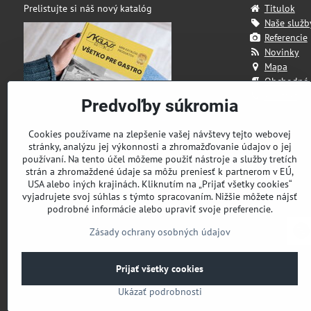
Prelistujte si náš nový katalóg
Titulok
Naše služb
Referencie
Novinky
Mapa
Obchodné
Kontakt
Predvoľby súkromia
Cookies používame na zlepšenie vašej návštevy tejto webovej
stránky, analýzu jej výkonnosti a zhromažďovanie údajov o jej
používaní. Na tento účel môžeme použiť nástroje a služby tretích
strán a zhromaždené údaje sa môžu preniesť k partnerom v EÚ,
USA alebo iných krajinách. Kliknutím na „Prijať všetky cookies“
vyjadrujete svoj súhlas s týmto spracovaním. Nižšie môžete nájsť
podrobné informácie alebo upraviť svoje preferencie.
Zásady ochrany osobných údajov
Prijať všetky cookies
Ukázať podrobnosti