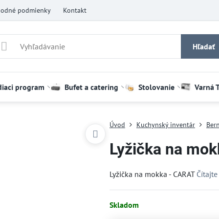
odné podmienky
Kontakt
Hľadať
diaci program
Bufet a catering
Stolovanie
Varná 
Úvod
Kuchynský inventár
Bern
Lyžička na mo
Lyžička na mokka - CARAT
Čítajte
Skladom