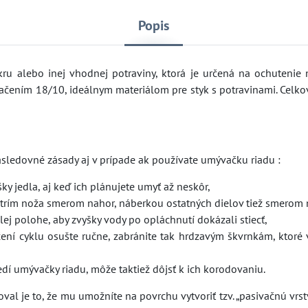
Popis
kru alebo inej vhodnej potraviny, ktorá je určená na ochutenie 
ačením 18/10, ideálnym materiálom pre styk s potravinami. Celko
nasledovné zásady aj v prípade ak používate umývačku riadu :
šky jedla, aj keď ich plánujete umyť až neskôr,
strím noža smerom nahor, náberkou ostatných dielov tiež smerom 
lej polohe, aby zvyšky vody po opláchnutí dokázali stiecť,
čení cyklu osušte ručne, zabránite tak hrdzavým škvrnkám, ktoré 
dí umývačky riadu, môže taktiež dôjsť k ich korodovaniu.
l je to, že mu umožníte na povrchu vytvoriť tzv. „pasivačnú vrstv