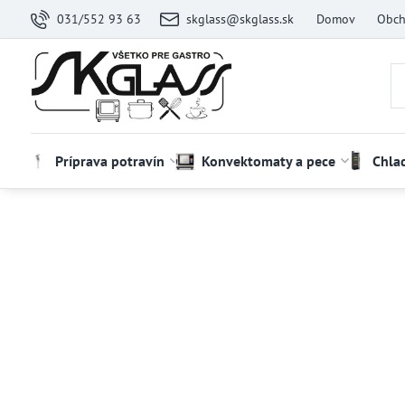
031/552 93 63
skglass@skglass.sk
Domov
Obch
Príprava potravín
Konvektomaty a pece
Chla