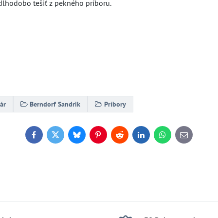
lhodobo tešiť z pekného príboru.
ár
Berndorf Sandrik
Príbory
Facebook
Twitter
Bluesky
Pinterest
Reddit
LinkedIn
WhatsApp
E-
mail