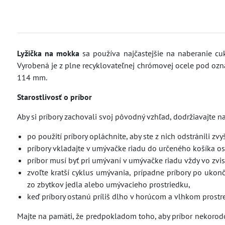
Lyžička na mokka
sa používa najčastejšie na naberanie cu
Vyrobená je z plne recyklovateľnej chrómovej ocele pod ozn
114 mm.
Starostlivosť o príbor
Aby si príbory zachovali svoj pôvodný vzhľad, dodržiavajte 
po použití príbory opláchnite, aby ste z nich odstránili zvy
príbory vkladajte v umývačke riadu do určeného košíka o
príbor musí byť pri umývaní v umývačke riadu vždy vo zvis
zvoľte kratší cyklus umývania, prípadne príbory po ukon
zo zbytkov jedla alebo umývacieho prostriedku,
keď príbory ostanú príliš dlho v horúcom a vlhkom prostre
Majte na pamäti, že predpokladom toho, aby príbor nekorodova