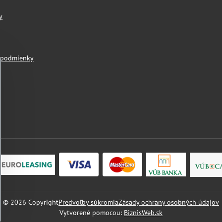
y
 podmienky
©
2026
Copyright
Predvoľby súkromia
Zásady ochrany osobných údajov
Vytvorené pomocou:
BiznisWeb.sk