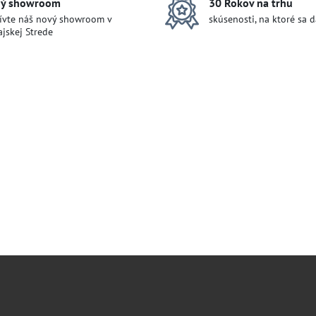
ý showroom
30 Rokov na trhu
ívte náš nový showroom v
skúsenosti, na ktoré sa 
jskej Strede