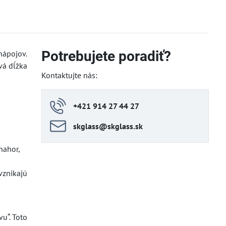
Potrebujete poradiť?
nápojov.
vá dĺžka
Kontaktujte nás:
+421 914 27 44 27
skglass​@skglass​.sk
nahor,
vznikajú
u“. Toto