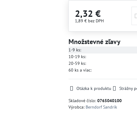
2,32 €
1,89 €
bez DPH
Množstevné zľavy
1-9
ks:
10-19
ks:
20-59
ks:
60
ks
a viac
:
Otázka k produktu
Strážny p
Skladové číslo:
0765040100
Výrobca:
Berndorf Sandrik