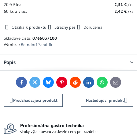
20-59
ks:
2,51 €
/ks
60
ks
a viac
:
2,42 €
/ks
Otázka k produktu
Strážny pes
Doručenia
Skladové číslo:
0765037100
Výrobca:
Berndorf Sandrik
Popis
Facebook
Twitter
Bluesky
Pinterest
Reddit
LinkedIn
WhatsApp
E-
mail
Predchádzajúci produkt
Nasledujúci produkt
Profesionálna gastro technika
široký výber tovaru za skvelé ceny pre každého