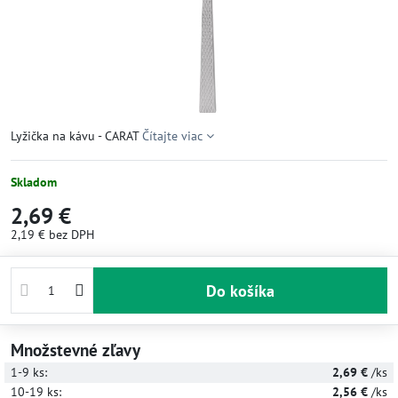
Lyžička na kávu - CARAT
Čítajte viac
Skladom
2,69 €
2,19 €
bez DPH
Do košíka
Množstevné zľavy
1-9
ks:
2,69 €
/ks
10-19
ks:
2,56 €
/ks