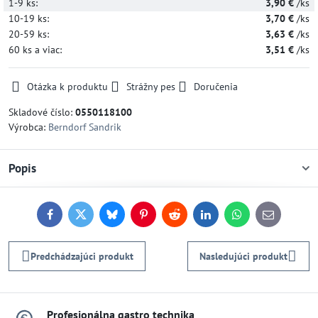
1-9
ks:
3,90 €
/ks
10-19
ks:
3,70 €
/ks
20-59
ks:
3,63 €
/ks
60
ks
a viac
:
3,51 €
/ks
Otázka k produktu
Strážny pes
Doručenia
Skladové číslo:
0550118100
Výrobca:
Berndorf Sandrik
Popis
Facebook
Twitter
Bluesky
Pinterest
Reddit
LinkedIn
WhatsApp
E-
mail
Predchádzajúci produkt
Nasledujúci produkt
Profesionálna gastro technika