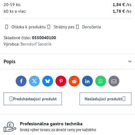
20-59
ks:
1,84 €
/ks
60
ks
a viac
:
1,78 €
/ks
Otázka k produktu
Strážny pes
Doručenia
Skladové číslo:
0550040100
Výrobca:
Berndorf Sandrik
Popis
Facebook
Twitter
Bluesky
Pinterest
Reddit
LinkedIn
WhatsApp
E-
mail
Predchádzajúci produkt
Nasledujúci produkt
Profesionálna gastro technika
široký výber tovaru za skvelé ceny pre každého