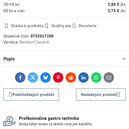
20-59
ks:
3,88 €
/ks
60
ks
a viac
:
3,75 €
/ks
Otázka k produktu
Strážny pes
Doručenia
Skladové číslo:
0755017200
Výrobca:
Berndorf Sandrik
Popis
Facebook
Twitter
Bluesky
Pinterest
Reddit
LinkedIn
WhatsApp
E-
mail
Predchádzajúci produkt
Nasledujúci produkt
Profesionálna gastro technika
široký výber tovaru za skvelé ceny pre každého