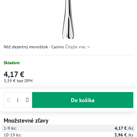
Nôž dezertný monoblok - Casino
Čítajte viac
Skladom
4,17 €
3,39 €
bez DPH
Do košíka
Množstevné zľavy
1-9
ks:
4,17 €
/ks
10-19
ks:
3,96 €
/ks