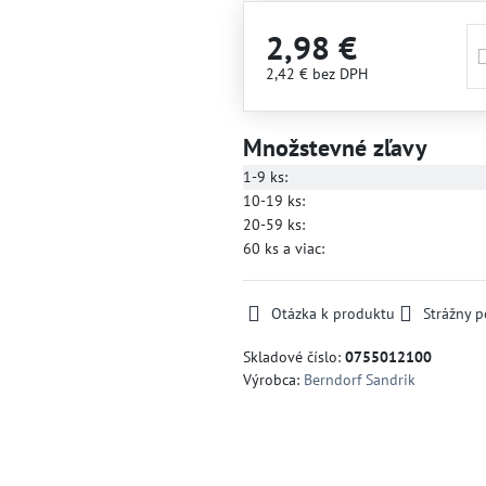
2,98 €
2,42 €
bez DPH
Množstevné zľavy
1-9
ks:
10-19
ks:
20-59
ks:
60
ks
a viac
:
Otázka k produktu
Strážny p
Skladové číslo:
0755012100
Výrobca:
Berndorf Sandrik