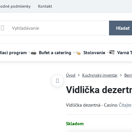
odné podmienky
Kontakt
Hľadať
diaci program
Bufet a catering
Stolovanie
Varná 
Úvod
Kuchynský inventár
Bern
Vidlička dezert
Vidlička dezertná - Casino
Čítajte
Skladom