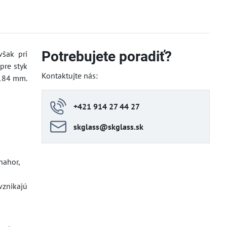
Potrebujete poradiť?
však pri
pre styk
Kontaktujte nás:
 184 mm.
+421 914 27 44 27
skglass​@skglass​.sk
nahor,
vznikajú