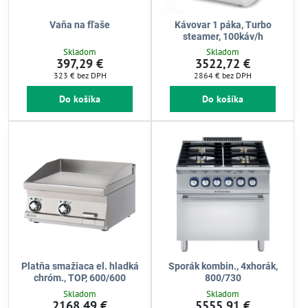
Vaňa na fľaše
Kávovar 1 páka, Turbo
steamer, 100káv/h
Skladom
Skladom
397,29 €
3522,72 €
323 €
bez DPH
2864 €
bez DPH
Do košíka
Do košíka
Platňa smažiaca el. hladká
Sporák kombin., 4xhorák,
chróm., TOP, 600/600
800/730
Skladom
Skladom
2168,49 €
5555,91 €