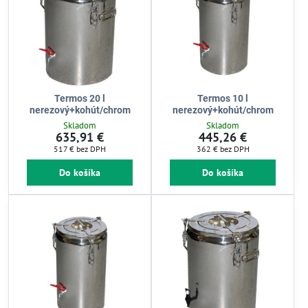
Termos 20 l
Termos 10 l
nerezový+kohút/chrom
nerezový+kohút/chrom
Skladom
Skladom
635,91 €
445,26 €
517 €
bez DPH
362 €
bez DPH
Do košíka
Do košíka