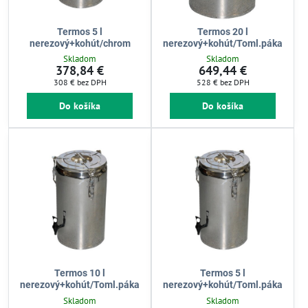
Termos 5 l
Termos 20 l
nerezový+kohút/chrom
nerezový+kohút/Toml.páka
Skladom
Skladom
378,84 €
649,44 €
308 €
bez DPH
528 €
bez DPH
Do košíka
Do košíka
Termos 10 l
Termos 5 l
nerezový+kohút/Toml.páka
nerezový+kohút/Toml.páka
Skladom
Skladom