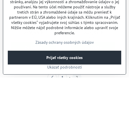
stránky, analýzu jej výkonnosti a zhromažďovanie údajov o jej
používaní. Na tento účel môžeme použiť nástroje a služby
tretích strán a zhromaždené údaje sa môžu preniesť k
partnerom v EÚ, USA alebo iných krajinách. Kliknutím na „Prijať
Termos 10 l s kohútom
Termos 5 l s kohútom
všetky cookies“ vyjadrujete svoj súhlas s týmto spracovaním.
Nižšie môžete nájsť podrobné informácie alebo upraviť svoje
Skladom
Skladom
259,53 €
205,41 €
preferencie.
211 €
bez DPH
167 €
bez DPH
Zásady ochrany osobných údajov
Do košíka
Do košíka
Prijať všetky cookies
Nie sú žiadne ďalšie produkty.
Ukázať podrobnosti
1
2
Potrebujete poradiť?
Kontaktujte nás:
+421 914 27 44 27
skglass​@skglass​.sk