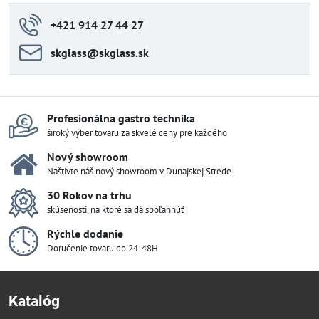
+421 914 27 44 27
skglass​@skglass​.sk
Profesionálna gastro technika
široký výber tovaru za skvelé ceny pre každého
Nový showroom
Naštívte náš nový showroom v Dunajskej Strede
30 Rokov na trhu
skúsenosti, na ktoré sa dá spoľahnúť
Rýchle dodanie
Doručenie tovaru do 24-48H
Katalóg