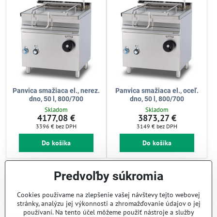
Panvica smažiaca el., nerez.
Panvica smažiaca el., oceľ.
dno, 50 l, 800/700
dno, 50 l, 800/700
Skladom
Skladom
4177,08 €
3873,27 €
3396 €
bez DPH
3149 €
bez DPH
Do košíka
Do košíka
Nie sú žiadne ďalšie produkty.
Predvoľby súkromia
1
2
Cookies používame na zlepšenie vašej návštevy tejto webovej
stránky, analýzu jej výkonnosti a zhromažďovanie údajov o jej
používaní. Na tento účel môžeme použiť nástroje a služby