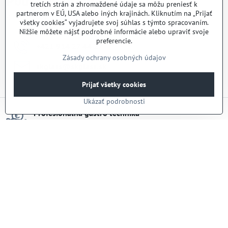
Potrebujete poradiť?
tretích strán a zhromaždené údaje sa môžu preniesť k
partnerom v EÚ, USA alebo iných krajinách. Kliknutím na „Prijať
Kontaktujte nás:
všetky cookies“ vyjadrujete svoj súhlas s týmto spracovaním.
Nižšie môžete nájsť podrobné informácie alebo upraviť svoje
preferencie.
+421 914 27 44 27
Zásady ochrany osobných údajov
skglass​@skglass​.sk
Prijať všetky cookies
Ukázať podrobnosti
Profesionálna gastro technika
široký výber tovaru za skvelé ceny pre každého
Nový showroom
Naštívte náš nový showroom v Dunajskej Strede
30 Rokov na trhu
skúsenosti, na ktoré sa dá spoľahnúť
Rýchle dodanie
Doručenie tovaru do 24-48H