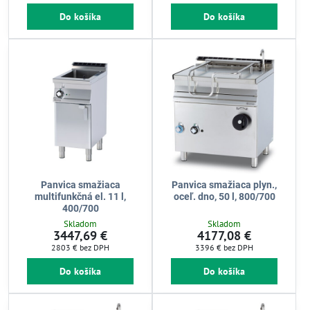
Do košíka
Do košíka
Panvica smažiaca
Panvica smažiaca plyn.,
multifunkčná el. 11 l,
oceľ. dno, 50 l, 800/700
400/700
Skladom
Skladom
3447,69 €
4177,08 €
2803 €
bez DPH
3396 €
bez DPH
Do košíka
Do košíka