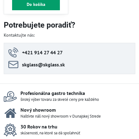
Do košíka
Potrebujete poradiť?
Kontaktujte nás:
+421 914 27 44 27
skglass​@skglass​.sk
Profesionálna gastro technika
široký výber tovaru za skvelé ceny pre každého
Nový showroom
Naštívte náš nový showroom v Dunajskej Strede
30 Rokov na trhu
skúsenosti, na ktoré sa dá spoľahnúť