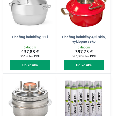
Chafing indukčný, 11 l
Chafing indukčný 4,5l sklo,
výklopné veko
Skladom
Skladom
437,88 €
397,75 €
356 €
bez DPH
323,37 €
bez DPH
Do košíka
Do košíka