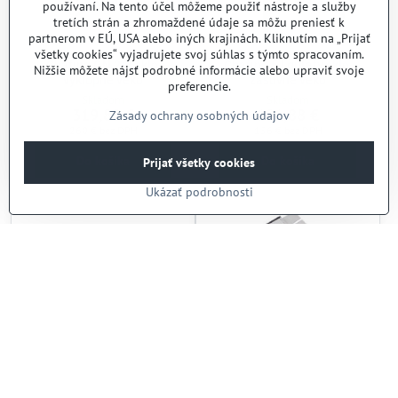
používaní. Na tento účel môžeme použiť nástroje a služby
tretích strán a zhromaždené údaje sa môžu preniesť k
partnerom v EÚ, USA alebo iných krajinách. Kliknutím na „Prijať
všetky cookies“ vyjadrujete svoj súhlas s týmto spracovaním.
Chafing GN 2/3 sklo,
Chafing 5 l guľatý sklo,
Nižšie môžete nájsť podrobné informácie alebo upraviť svoje
výklopné veko
zásuvné veko
preferencie.
Skladom
Skladom
319,80 €
191,88 €
Zásady ochrany osobných údajov
260 €
bez DPH
156 €
bez DPH
Do košíka
Do košíka
Prijať všetky cookies
Ukázať podrobnosti
Chafing 5 l, zásuvné veko
Špirála pod chafing
Skladom
Skladom