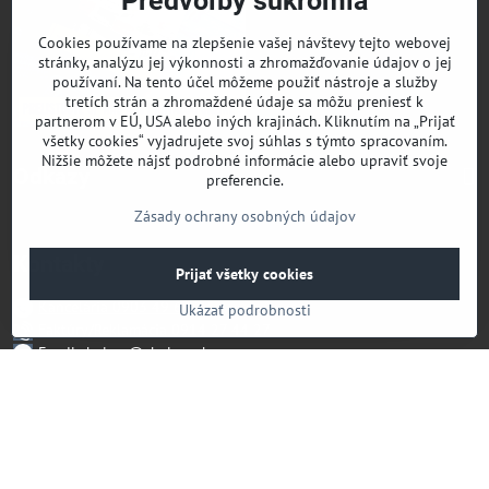
Predvoľby súkromia
Cookies používame na zlepšenie vašej návštevy tejto webovej
stránky, analýzu jej výkonnosti a zhromažďovanie údajov o jej
používaní. Na tento účel môžeme použiť nástroje a služby
tretích strán a zhromaždené údaje sa môžu preniesť k
partnerom v EÚ, USA alebo iných krajinách. Kliknutím na „Prijať
všetky cookies“ vyjadrujete svoj súhlas s týmto spracovaním.
Nižšie môžete nájsť podrobné informácie alebo upraviť svoje
Odkazy
preferencie.
Zásady ochrany osobných údajov
Kontakty
Prijať všetky cookies
Kancelária 0903 49 67 27
Ukázať podrobnosti
Faktúry/Reklamácia 0914 27 44 27
Email skglass@skglass.sk
Projekty gastro@skglass.sk
Osobný Odber Bratislavská 919/4 Dunajská Streda