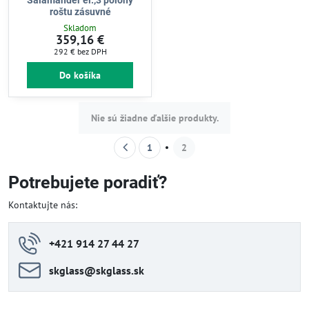
Salamander el.,3 polohy
roštu zásuvné
Skladom
359,16 €
292 €
bez DPH
Do košíka
Nie sú žiadne ďalšie produkty.
1
2
Potrebujete poradiť?
Kontaktujte nás:
+421 914 27 44 27
skglass​@skglass​.sk