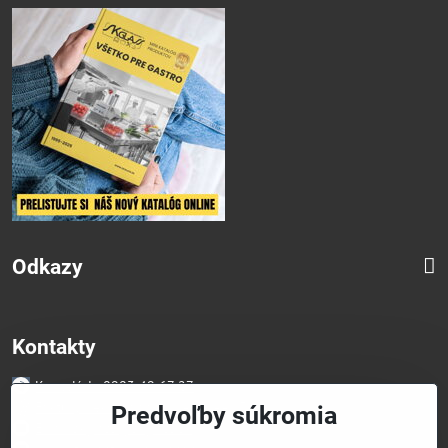
Odkazy
Kontakty
Kancelária 0903 49 67 27
Faktúry/Reklamácia 0914 27 44 27
Predvoľby súkromia
Email skglass@skglass.sk