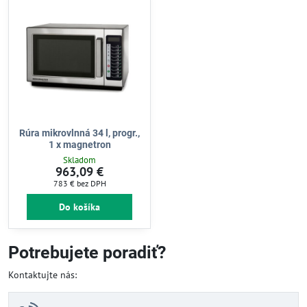
Rúra mikrovlnná 34 l, progr.,
1 x magnetron
Skladom
963,09 €
783 €
bez DPH
Do košíka
Potrebujete poradiť?
Kontaktujte nás: