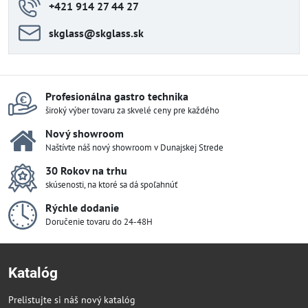
+421 914 27 44 27
skglass​@skglass​.sk
Profesionálna gastro technika
široký výber tovaru za skvelé ceny pre každého
Nový showroom
Naštívte náš nový showroom v Dunajskej Strede
30 Rokov na trhu
skúsenosti, na ktoré sa dá spoľahnúť
Rýchle dodanie
Doručenie tovaru do 24-48H
Katalóg
Prelistujte si náš nový katalóg