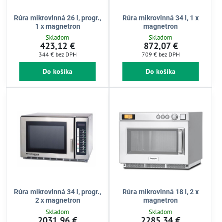
Rúra mikrovlnná 26 l, progr.,
Rúra mikrovlnná 34 l, 1 x
1 x magnetron
magnetron
Skladom
Skladom
423,12 €
872,07 €
344 €
bez DPH
709 €
bez DPH
Do košíka
Do košíka
Rúra mikrovlnná 34 l, progr.,
Rúra mikrovlnná 18 l, 2 x
2 x magnetron
magnetron
Skladom
Skladom
2031,96 €
2285,34 €