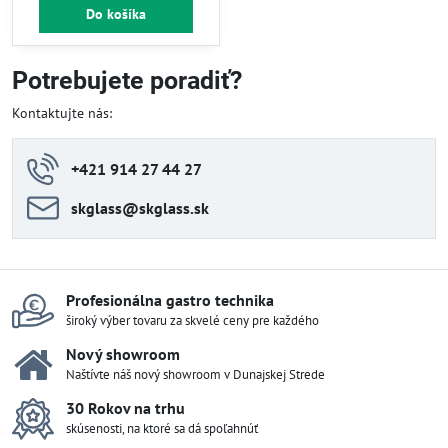
Do košíka
Potrebujete poradiť?
Kontaktujte nás:
+421 914 27 44 27
skglass​@skglass​.sk
Profesionálna gastro technika
široký výber tovaru za skvelé ceny pre každého
Nový showroom
Naštívte náš nový showroom v Dunajskej Strede
30 Rokov na trhu
skúsenosti, na ktoré sa dá spoľahnúť