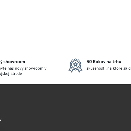
ý showroom
30 Rokov na trhu
ívte náš nový showroom v
skúsenosti, na ktoré sa 
jskej Strede
y