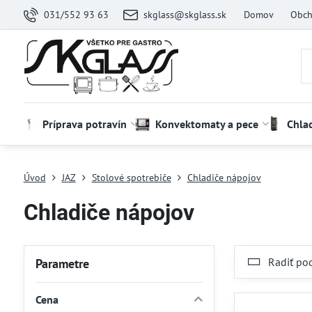
031/552 93 63
skglass@skglass.sk
Domov
Obch
Príprava potravín
Konvektomaty a pece
Chla
Úvod
JAZ
Stolové spotrebiče
Chladiče nápojov
Chladiče nápojov
Radiť po
Parametre
Cena