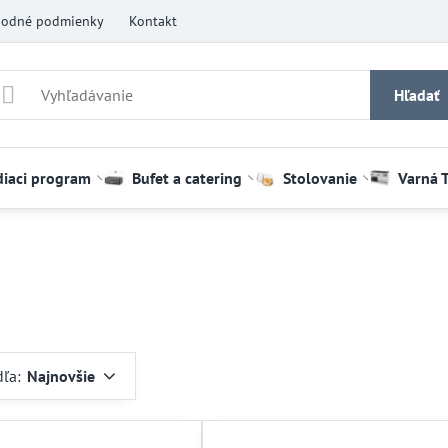
odné podmienky
Kontakt
Hľadať
diaci program
Bufet a catering
Stolovanie
Varná 
dľa:
Najnovšie