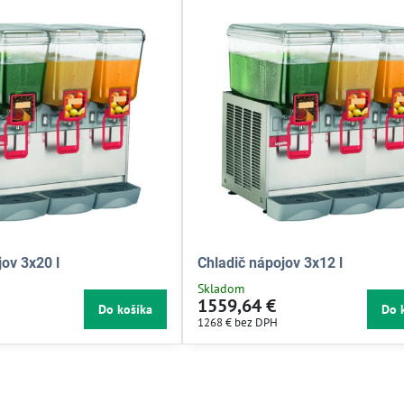
jov 3x20 l
Chladič nápojov 3x12 l
Skladom
1559,64 €
Do košíka
Do 
1268 €
bez DPH