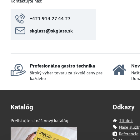
Kontaktujte nás:
+421 914 27 44 27
skglass​@skglass​.sk
Profesionálna gastro technika
Nov
široký výber tovaru za skvelé ceny pre
Našt
každého
Duna
Katalóg
Odkazy
Prelistujte si náš nový katalóg
Titulok
Naše služb
Referencie