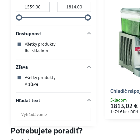
Od:
Do:
Dostupnosť
Všetky produkty
Iba skladom
Zľava
Všetky produkty
V zľave
Chladič nápo
Hľadať text
Skladom
1813,02 €
Prehľadať
1474 €
bez DPH
výsledky
filtra
Potrebujete poradiť?
fulltextom