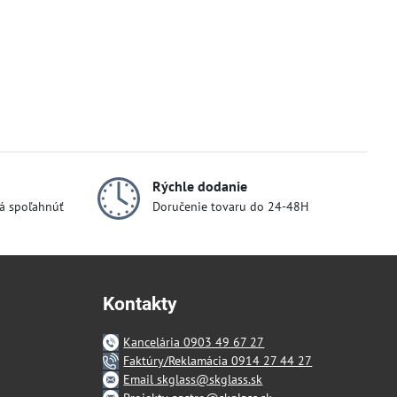
Rýchle dodanie
dá spoľahnúť
Doručenie tovaru do 24-48H
Kontakty
Kancelária 0903 49 67 27
Faktúry/Reklamácia 0914 27 44 27
Email skglass@skglass.sk