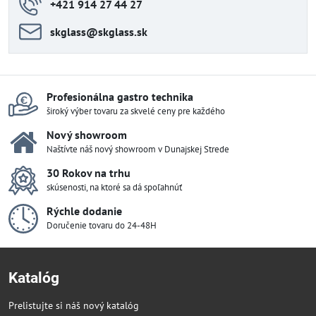
+421 914 27 44 27
skglass​@skglass​.sk
Profesionálna gastro technika
široký výber tovaru za skvelé ceny pre každého
Nový showroom
Naštívte náš nový showroom v Dunajskej Strede
30 Rokov na trhu
skúsenosti, na ktoré sa dá spoľahnúť
Rýchle dodanie
Doručenie tovaru do 24-48H
Katalóg
Prelistujte si náš nový katalóg